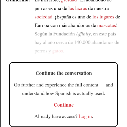
perros es una de
las lacras
de nuestra
sociedad
. ¡España es uno de
los lugares
de
Europa con más abandonos de
mascotas
!
Según la Fundación
Affinity
, en este país
hay al año cerca de 140.000 abandonos de
perros y
gatos
.
Continue the conversation
Go further and experience the full content — and
understand how Spanish is actually used.
Continue
Already have access?
Log in
.