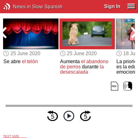
Sign In
News in Slow Spanish
25 June 2020
25 June 2020
18 Ju
Se abre
el telón
Aumenta
el abandono
La priori
de perros
durante
la
es la edu
desescalada
emociona
TEXT SIZE