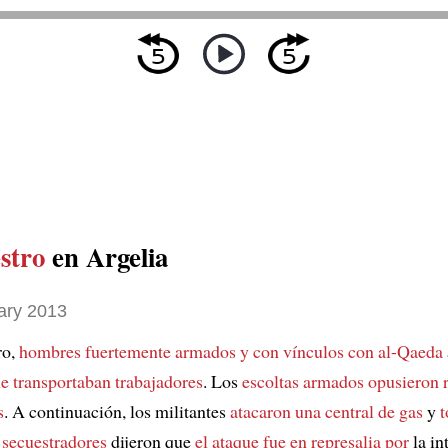
stro
en Argelia
ary 2013
ro,
hombres fuertemente armados y con vínculos con al-Qaeda
e transportaban trabajadores
. Los
escoltas armados
opusieron r
s
. A continuación, los militantes
atacaron una central de gas
y
s
secuestradores
dijeron que
el ataque fue en represalia por
la in