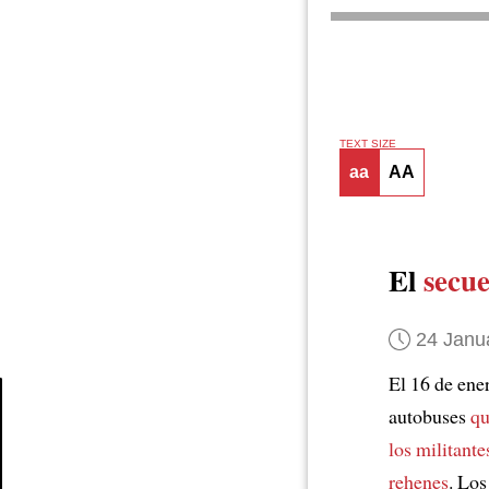
TEXT SIZE
aa
AA
El
secue
24 Janu
El 16 de ene
autobuses
qu
Article
los militante
rehenes
. Lo