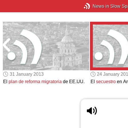
News in Slow Sp
31 January 2013
24 January 20
El
plan de reforma migratoria
de EE.UU.
El
secuestro
en Ar