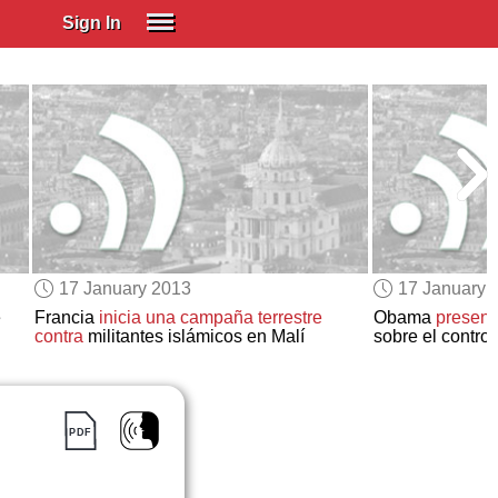
Sign In
SIGN IN
Spanish (Spain)
Spanish (Latino)
SUBSCRIBE
EDUCATIONAL LICENSES
GIFT CARDS
17 January 2013
17 January 
OTHER LANGUAGES
e
Francia
inicia una campaña terrestre
Obama
present
contra
militantes islámicos en Malí
sobre el contro
ABOUT US
ADJUST COLORS