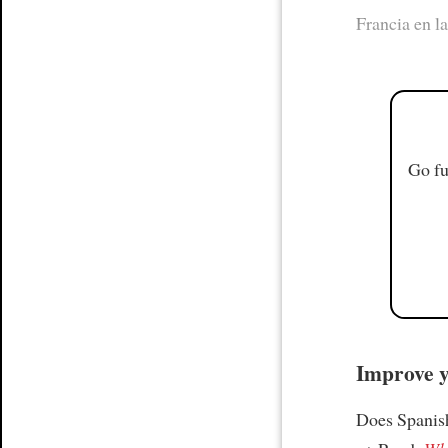
Francia en la
Go fu
Improve yo
Does Spanish