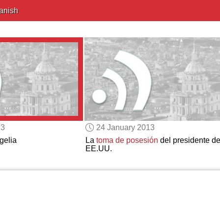
anish
13
24 January 2013
gelia
La
toma de posesión
del presidente d
EE.UU.