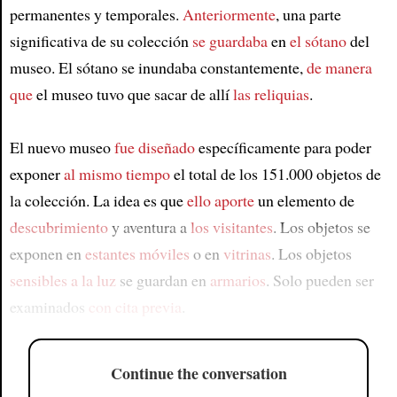
permanentes y temporales.
Anteriormente
, una parte
significativa de su colección
se guardaba
en
el sótano
del
museo. El sótano se inundaba constantemente,
de manera
que
el museo tuvo que sacar de allí
las reliquias
.
El nuevo museo
fue diseñado
específicamente para poder
exponer
al mismo tiempo
el total de los 151.000 objetos de
la colección. La idea es que
ello aporte
un elemento de
descubrimiento
y aventura a
los visitantes
. Los objetos se
exponen en
estantes móviles
o en
vitrinas
. Los objetos
sensibles a la luz
se guardan en
armarios
. Solo pueden ser
examinados
con cita previa
.
Continue the conversation