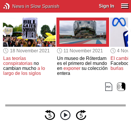
Sign In
News in Slow Spanish
18 November 2021
11 November 2021
4 Nov
Las teorías
Un museo de Róterdam
El cambi
conspiratorias
no
es el primero del mundo
Faceboo
cambian mucho
a lo
en
exponer
su colección
burlas
largo de los siglos
entera