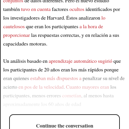
conjuntos
de datos diferentes. Pero el nuevo estudio
también
tuvo en cuenta
factores
ocultos
identificados por
los investigadores de Harvard. Éstos analizaron
lo
cautelosos
que eran los participantes
a la hora de
proporcionar
las respuestas correctas, y en relación a sus
capacidades motoras.
Un análisis basado en
aprendizaje automático
sugirió
que
los participantes de 20 años eran los más rápidos porque
eran quienes
estaban más dispuestos a
penalizar su nivel de
acierto
en pos de la velocidad
.
Cuanto mayores eran
los
participantes, menos errores
cometían
, al menos hasta
aproximadamente los 60 años de edad
Continue the conversation