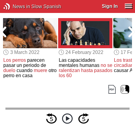
Sign In
News in Slow Spanish
3 March 2022
24 February 2022
17 Feb
Los perros
parecen
Las capacidades
Los trasto
pasar un periodo de
mentales humanas
no se
circadian
duelo
cuando
muere
otro
ralentizan hasta pasados
causar Al
perro en casa
los 60