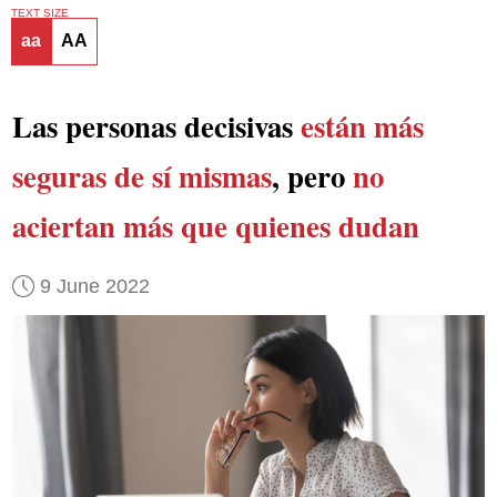
TEXT SIZE
aa
AA
Las personas decisivas
están más
seguras de sí mismas
, pero
no
aciertan más que quienes dudan
9 June 2022