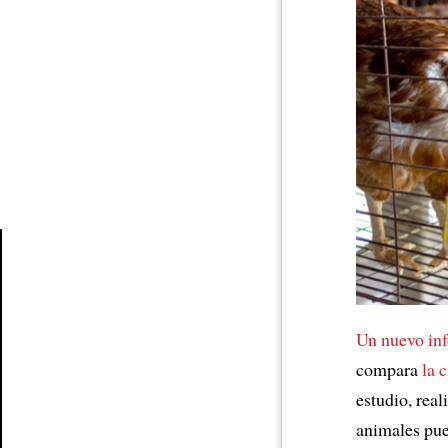
Article
Un nuevo in
compara
la c
estudio, real
animales pue