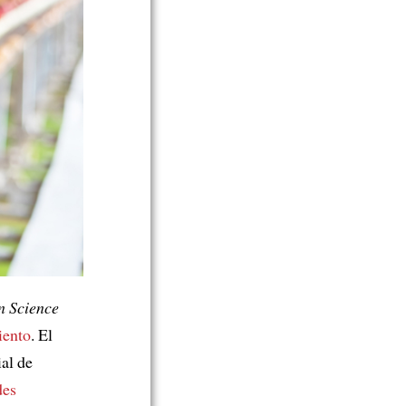
n Science
iento
. El
ial de
des