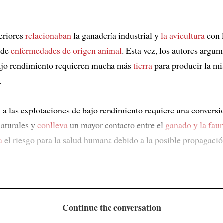
eriores
relacionaban
la ganadería industrial y
la avicultura
con 
de
enfermedades de origen animal
. Esta vez, los autores argu
jo rendimiento requieren mucha más
tierra
para producir la m
.
n a las explotaciones de bajo rendimiento requiere una convers
naturales y
conlleva
un mayor contacto entre el
ganado y la faun
a
el riesgo para la salud humana debido a la posible propagació
Continue the conversation