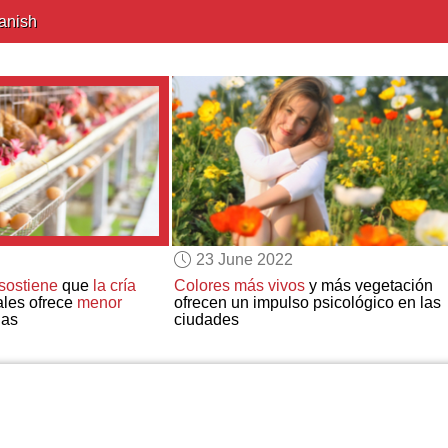
anish
23 June 2022
sostiene
que
la cría
Colores más vivos
y más vegetación
les ofrece
menor
ofrecen un impulso psicológico en las
ias
ciudades