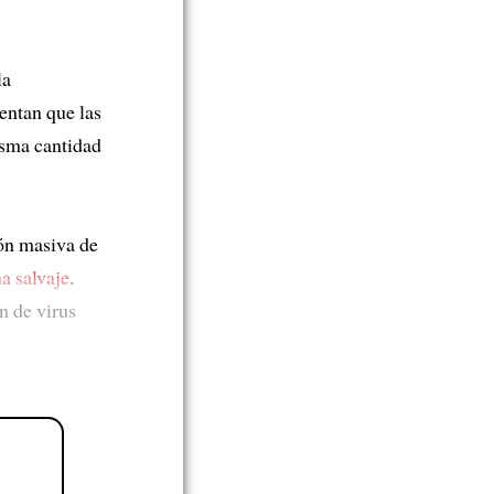
la
mentan que las
isma cantidad
ión masiva de
a salvaje
.
n de virus