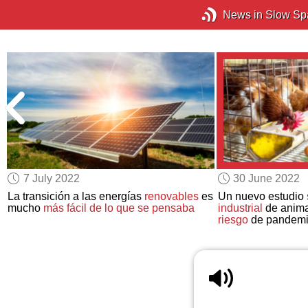
News in Slow Sp
7 July 2022
30 June 2022
La transición a las energías
renovables
es
Un nuevo estudio
mucho
más fácil de lo que se pensaba
industrial
de anima
riesgo
de pandem