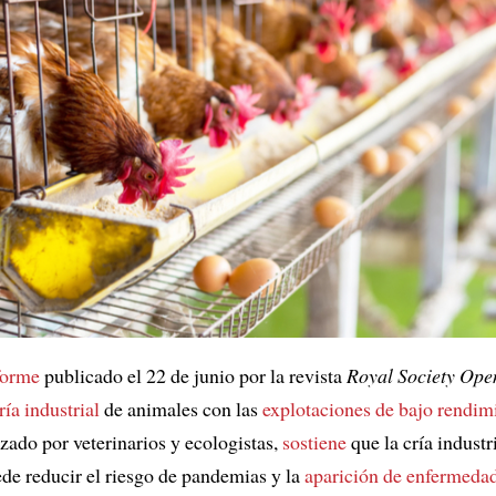
forme
publicado el 22 de junio por la revista
Royal Society Ope
ría industrial
de animales con las
explotaciones de bajo rendim
izado por veterinarios y ecologistas,
sostiene
que la cría industr
de reducir el riesgo de pandemias y la
aparición de enfermeda