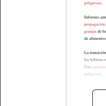
peligrosas
.
Informes ant
propagación
granjas
de ba
de alimentos
La transició
los hábitats 
Esto
aument
peligrosos.