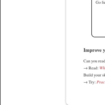
Go fu
Improve yo
Can you read
→ Read:
Why
Build your s
→ Try:
Prac