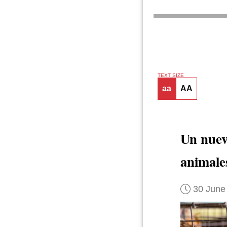
TEXT SIZE
aa
AA
Un nuev
animale
30 June