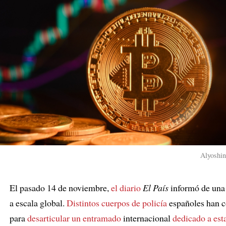
Alyoshin
El pasado 14 de noviembre,
el diario
El País
informó de una 
a escala global.
Distintos cuerpos de policía
españoles han 
para
desarticular
un entramado
internacional
dedicado a est