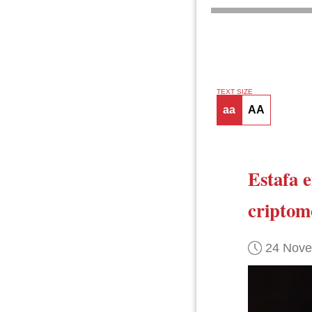
TEXT SIZE
aa
AA
Estafa 
criptom
24 Nov