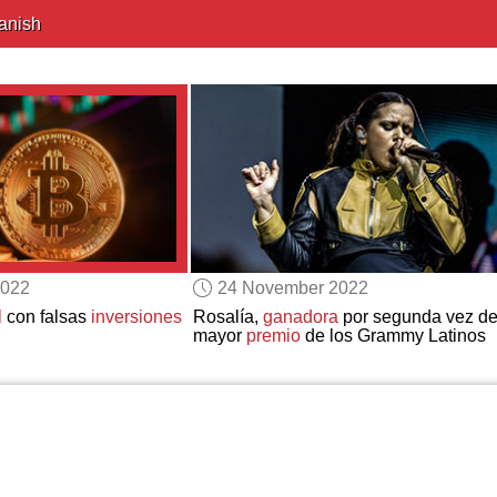
anish
2022
24 November 2022
l
con falsas
inversiones
Rosalía,
ganadora
por segunda vez de
mayor
premio
de los Grammy Latinos