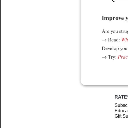
Improve yo
Are you stru
→ Read:
Why
Develop your
→ Try:
Prac
RATE
Subscr
Educat
Gift S