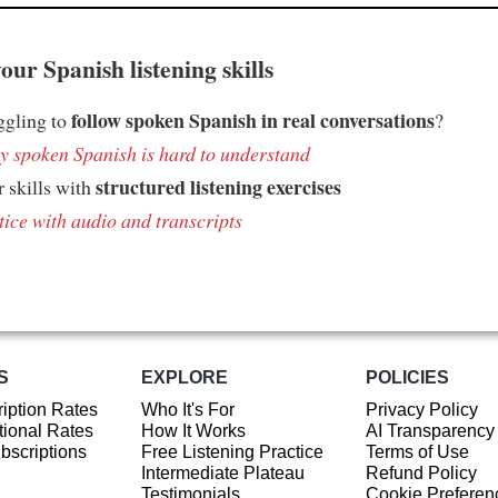
ur Spanish listening skills
follow spoken Spanish in real conversations
ggling to
?
 spoken Spanish is hard to understand
structured listening exercises
 skills with
tice with audio and transcripts
S
EXPLORE
POLICIES
iption Rates
Who It's For
Privacy Policy
ional Rates
How It Works
AI Transparency
ubscriptions
Free Listening Practice
Terms of Use
Intermediate Plateau
Refund Policy
Testimonials
Cookie Preferen