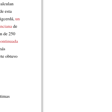
calculan
de esta
igcerdá,
un
anciana
de
ón de 250
continuada
más
rte obtuvo
ctimas