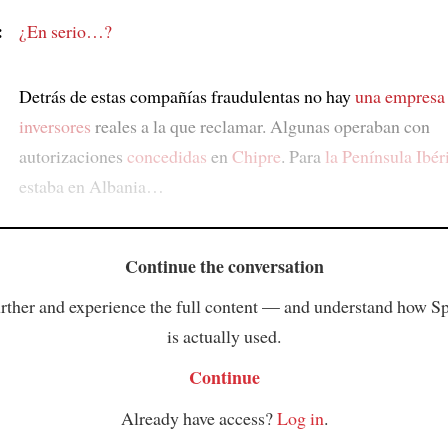
:
¿En serio…?
Detrás de estas compañías fraudulentas no hay
una empresa
inversores
reales a la que reclamar. Algunas operaban con
autorizaciones
concedidas
en
Chipre
. Para
la Península Ibér
estaba en Albania…
Continue the conversation
rther and experience the full content — and understand how S
is actually used.
Continue
Already have access?
Log in
.