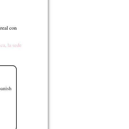
real con
ica
,
la sede
panish