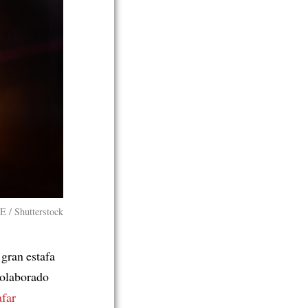
E / Shutterstock
gran estafa
colaborado
afar