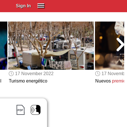
Sign In
SIGN IN
Spanish (Spain)
Spanish (Latino)
SUBSCRIBE
EDUCATIONAL LICENSES
GIFT CARDS
17 November 2022
17 Novembe
OTHER LANGUAGES
l
Turismo energético
Nuevos
premio
ABOUT US
ADJUST COLORS