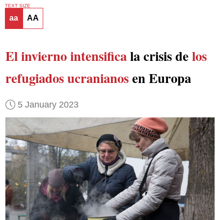
TEXT SIZE
aa
AA
El invierno intensifica
la crisis de
los
refugiados ucranianos
en Europa
5 January 2023