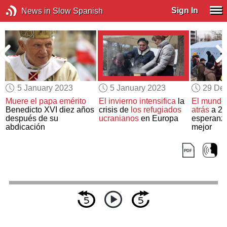
Sign In
News in Slow Spanish
5 January 2023
5 January 2023
29 De
a
Muere el papa emérito
El invierno intensifica
la
El mundo 
Benedicto XVI diez años
crisis de
los refugiados
atrás
a 20
n
después de su
ucranianos
en Europa
esperanz
abdicación
mejor