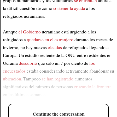
grupos humanitarios y los voluntarios
se enfrentan
ahora a
la difícil cuestión de cómo
sostener
la ayuda
a los
refugiados ucranianos.
Aunque
el Gobierno
ucraniano está urgiendo a los
refugiados a
quedarse en
el extranjero
durante los meses de
invierno, no hay nuevas
oleadas
de refugiados llegando a
Europa. Un estudio reciente de la ONU entre residentes en
Ucrania
descubrió
que solo un 7 por ciento de
los
encuestados
estaba considerando activamente abandonar su
ubicación
. Tampoco
se han registrado
aumentos
significativos del número de personas
cruzando la frontera
en las últimas semanas.
Continue the conversation