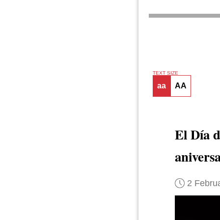
TEXT SIZE
aa
AA
El Día 
aniversa
2 Febru