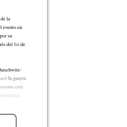
de la
l evento en
por su
ués del
fin
de
 Auschwitz-
paró
la guerra
nocente está
de
intentar