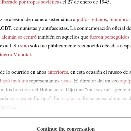
 liberado por
tropas soviéticas
el 27 de enero de 1945.
 se asesinó de manera sistemática a
judíos
,
gitanos
,
miembros
BT, comunistas y antifascistas. La conmemoración oficial de
g
alemán
se centró
también en aquellos que
fueron perseguidos
sexual. Su
sino
solo fue públicamente reconocido décadas desp
Guerra Mundial
.
de lo ocurrido en años
anteriores
, en esta ocasión el museo de
hazó invitar a
representantes
rusos
. El director del museo
equi
on los horrores del Holocausto. Dijo que “una vez más, gente i
inada
en masa
en Europa”. En
respuesta
, Rusia acusó al museo 
historia.
Continue the conversation