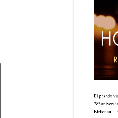
Article
El pasado vi
78º aniversa
Birkenau. Un