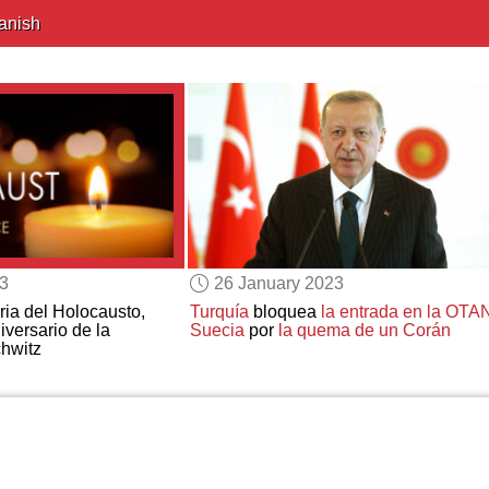
anish
23
26 January 2023
ria del Holocausto,
Turquía
bloquea
la entrada en la OTA
iversario de la
Suecia
por
la quema de un Corán
chwitz