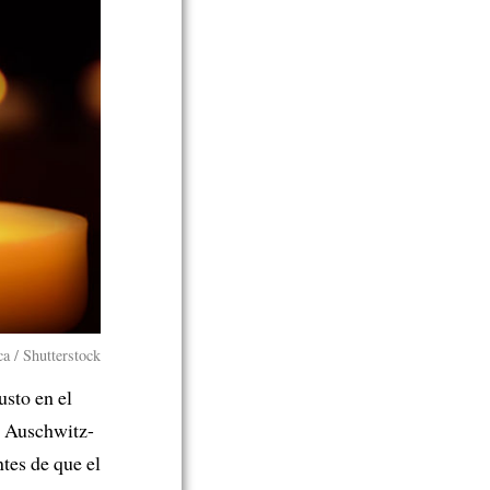
a / Shutterstock
usto en el
e Auschwitz-
tes de que el