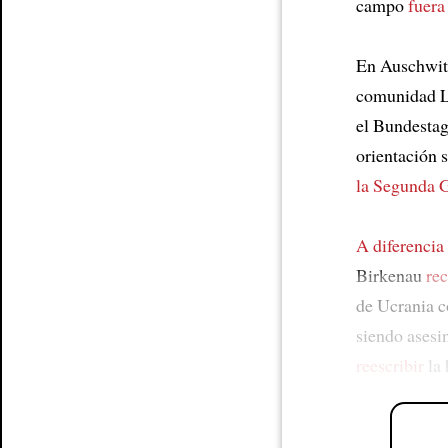
campo
fuera
En Auschwitz
comunidad LG
el Bundesta
orientación 
la Segunda 
A diferencia
Birkenau
rec
de Ucrania c
siendo ases
reescribir
la 