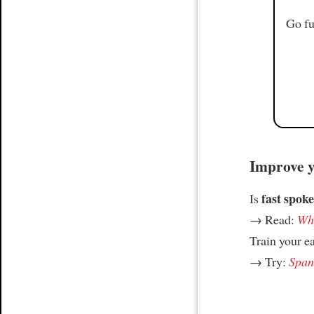
Go fu
Improve yo
fast spoke
Is
→ Read:
Why
Train your e
→ Try:
Spani