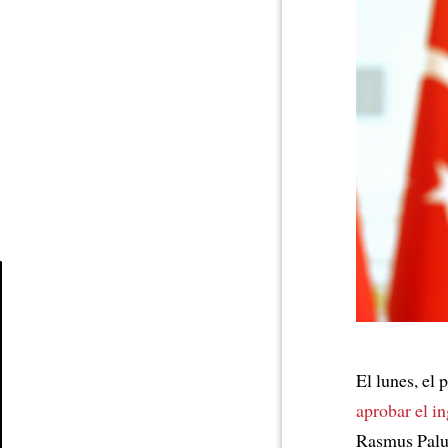
Article
El lunes, el 
aprobar
el i
Rasmus Pal