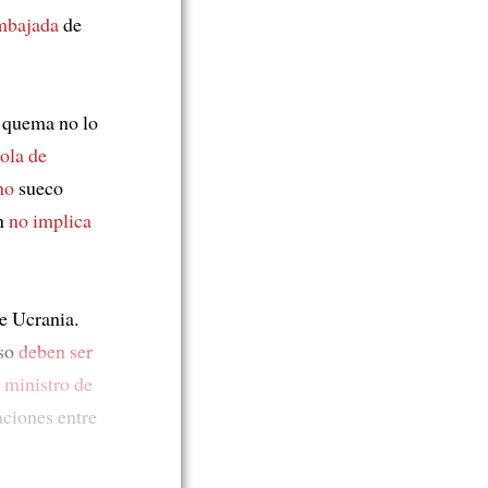
mbajada
de
a quema no lo
dola de
no
sueco
ón
no implica
e Ucrania.
eso
deben ser
l ministro de
aciones entre