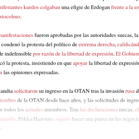
ifestantes kurdos
colgaban
una efigie de Erdogan
frente a
la e
stocolmo
.
manifestaciones
fueron aprobadas por las autoridades suecas, l
 condenó la protesta del político de
extrema derecha
,
calificán
de indefensible
por razón de
la libertad de expresión
.
El Gobier
có la protesta, insistiendo en que
apoyar
la libertad de expresi
n
las opiniones expresadas.
landia
solicitaron
su ingreso en la OTAN tras la invasión
rusa
d
iembro
de la OTAN desde hace años, y las solicitudes de ingr
r todos los
actuales
miembros. Tras
las declaraciones
turcas,
e
inlandés
, Pekka Haavisto,
sugirió
hacer una pausa en las negoci
s.