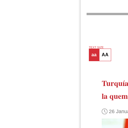
TEXT SIZE
aa
AA
Turquí
la quem
26 Janu