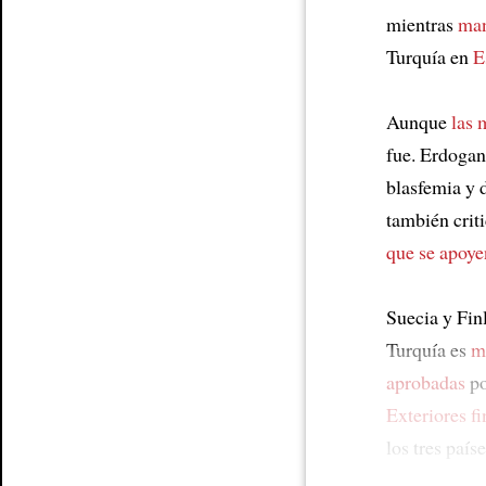
mientras
man
Turquía en
E
Aunque
las 
fue. Erdogan
blasfemia y 
también criti
que se apoye
Suecia y Fin
Turquía es
m
aprobadas
po
Exteriores f
los tres paíse