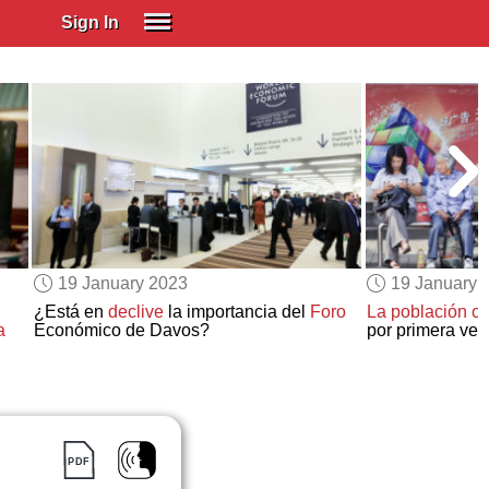
Sign In
SIGN IN
Spanish (Spain)
Spanish (Latino)
SUBSCRIBE
EDUCATIONAL LICENSES
GIFT CARDS
19 January 2023
19 January 
OTHER LANGUAGES
¿Está en
declive
la importancia del
Foro
La población c
a
Económico de Davos?
por primera vez
ABOUT US
ADJUST COLORS