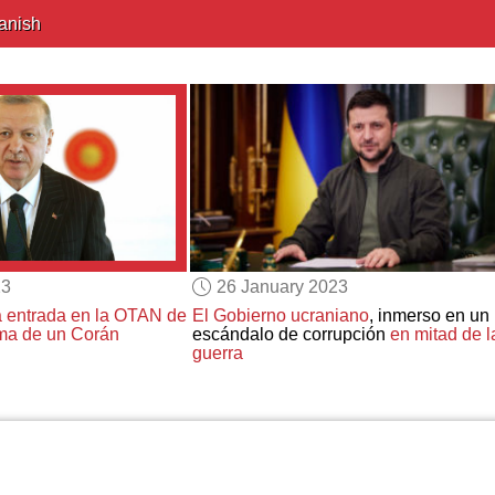
anish
23
26 January 2023
a entrada en la OTAN de
El Gobierno ucraniano
, inmerso en un
ma de un Corán
escándalo de corrupción
en mitad de l
guerra