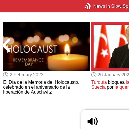
News in Slow Sp
2 February 2023
26 January 20
El Día de la Memoria del Holocausto,
Turquía
bloquea
l
celebrado en el aniversario de la
Suecia
por
la que
liberación de Auschwitz