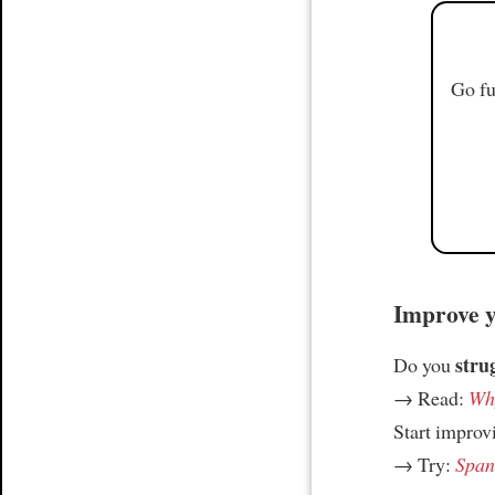
Go fu
Improve yo
stru
Do you
→ Read:
Why
Start improv
→ Try:
Spani