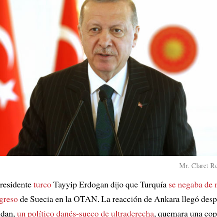
Mr. Claret Re
presidente
turco
Tayyip Erdogan dijo que Turquía
se negaba de 
ngreso
de Suecia en la OTAN. La reacción de Ankara llegó desp
udan,
un político danés-sueco de ultraderecha
, quemara una cop