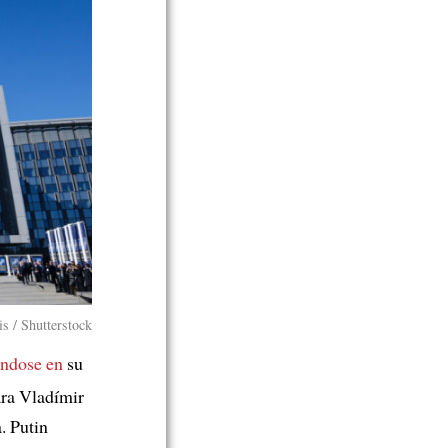
s / Shutterstock
éndose en
su
ara Vladímir
. Putin