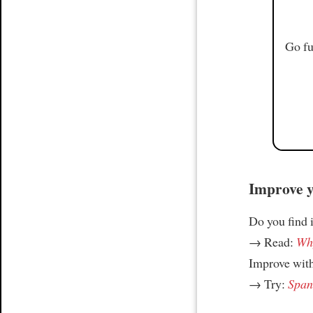
Go fu
Improve yo
Do you find i
→ Read:
Why
Improve wit
→ Try:
Spani