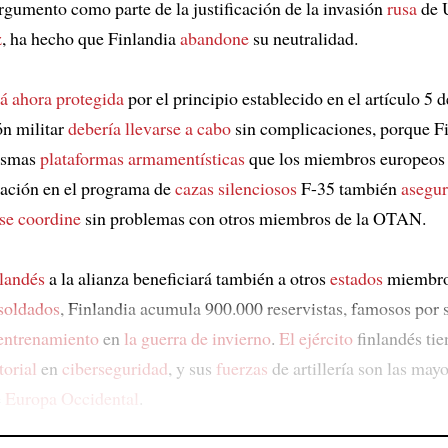
argumento como parte de la justificación de la invasión
rusa
de U
z
, ha hecho que Finlandia
abandone
su neutralidad.
tá ahora protegida
por el principio establecido en el artículo 5
ón militar
debería llevarse a cabo
sin complicaciones, porque F
mismas
plataformas armamentísticas
que los miembros europeos
pación en el programa de
cazas silenciosos
F-35 también
asegur
se coordine
sin problemas con otros miembros de la OTAN.
nlandés
a la alianza beneficiará también a otros
estados
miembro
soldados
, Finlandia acumula 900.000 reservistas, famosos por 
entrenamiento
en
la guerra de invierno
.
El ejército
finlandés ti
torial
en
ciberseguridad
, y sus
fuerzas
de artillería son las may
e
Europa Occidental
.