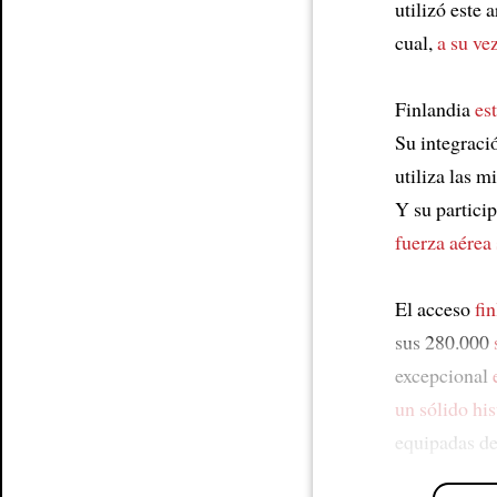
utilizó este 
cual,
a su ve
Finlandia
es
Su integraci
utiliza las 
Y su partici
fuerza aérea
El acceso
fi
sus 280.000
excepcional
un sólido his
equipadas d