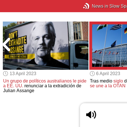
News in Slow Sp
13 April 2023
6 April 2023
Un grupo de políticos australianos le pide
Tras medio
siglo
d
a EE. UU.
renunciar a la extradición de
se une a la OTAN
Julian Assange