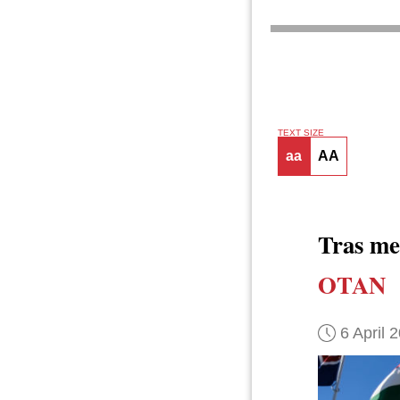
TEXT SIZE
aa
AA
Tras m
OTAN
6 April 