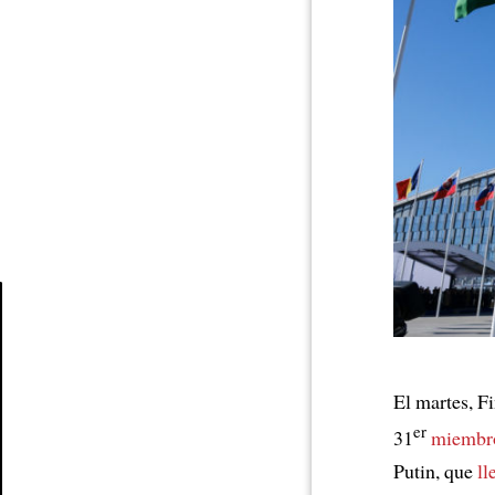
Article
El martes, F
er
31
miembr
Putin, que
ll