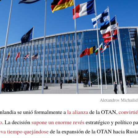
Alexandros Michailidi
inlandia se unió formalmente a
la alianza
de la OTAN,
convirti
o
. La decisión
supone
un enorme revés
estratégico y político p
eva tiempo quejándose
de la expansión de la OTAN hacia Rusia