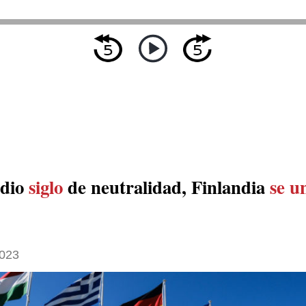
edio
siglo
de neutralidad, Finlandia
se u
2023