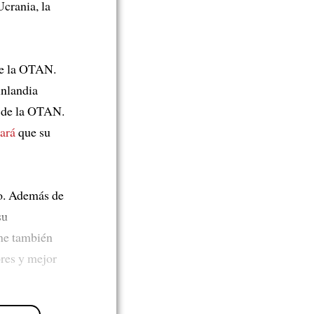
crania, la
 de la OTAN.
inlandia
 de la OTAN.
ará
que su
. Además de
su
ene también
ores y mejor