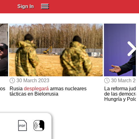
Sign In
SIGN IN
Spanish (Spain)
Spanish (Latino)
SUBSCRIBE
EDUCATIONAL LICENSES
GIFT CARDS
30 March 2023
30 March 2
OTHER LANGUAGES
los
Rusia
desplegará
armas nucleares
La reforma judic
tácticas en Bielorrusia
de las democrac
ABOUT US
Hungría y Polo
ADJUST COLORS