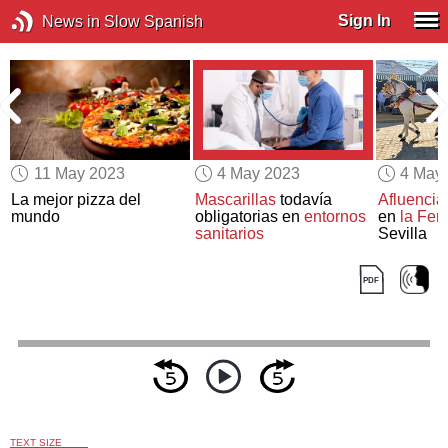
Sign In
News in Slow Spanish
11 May 2023
4 May 2023
4 May
La mejor pizza del
Mascarillas
todavía
Afluencia
mundo
obligatorias en
entornos
en
la Feri
sanitarios
Sevilla
TEXT SIZE