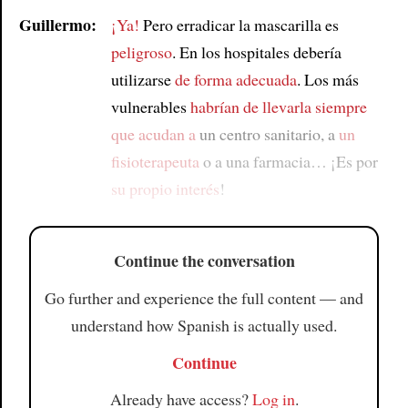
Guillermo:
¡Ya!
Pero erradicar la mascarilla es
peligroso
. En los hospitales debería
utilizarse
de forma adecuada
. Los más
vulnerables
habrían de llevarla siempre
que acudan a
un centro sanitario, a
un
fisioterapeuta
o a una farmacia… ¡Es por
su propio interés
!
Continue the conversation
Go further and experience the full content — and
understand how Spanish is actually used.
Continue
Already have access?
Log in
.