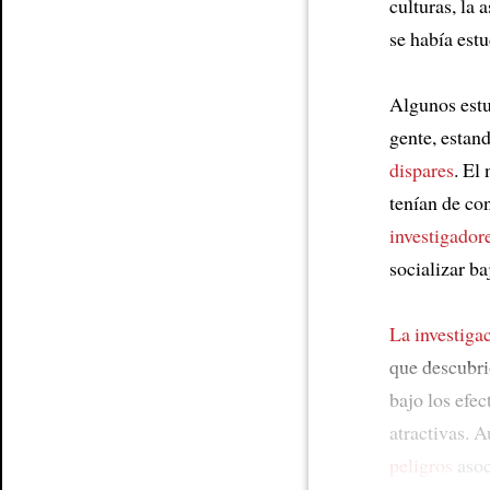
culturas, la 
se había est
Algunos est
gente, estan
dispares
. El
tenían de co
investigador
socializar ba
La investiga
que descubr
bajo los efec
atractivas. A
peligros
asoc