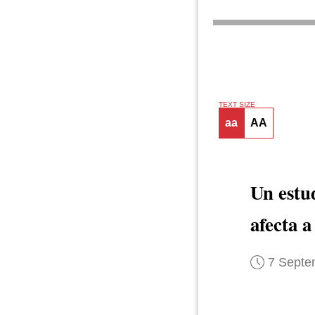
TEXT SIZE
aa
AA
Un estu
afecta a
7 Septe