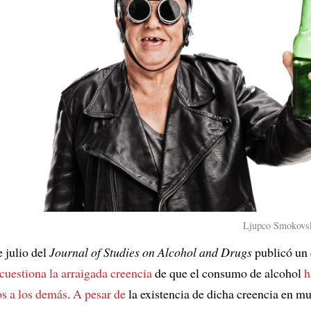
Ljupco Smokovsk
 julio del
Journal of Studies on Alcohol and Drugs
publicó un 
cuestiona
la arraigada creencia
de que el consumo de alcohol
h
os a los demás
.
A pesar de
la existencia de dicha creencia en m