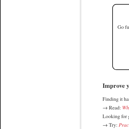
Go fu
Improve yo
Finding it h
→ Read:
Why
Looking for
→ Try:
Prac