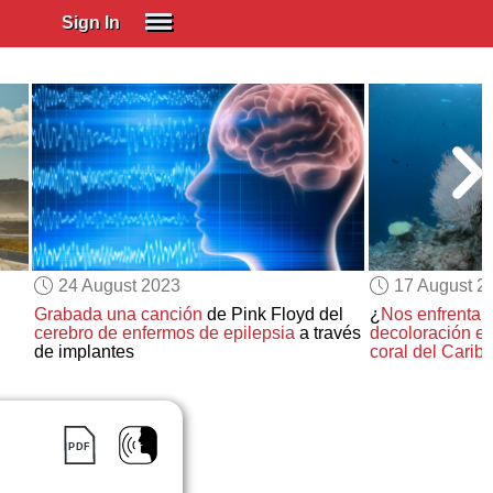
Sign In
SIGN IN
Spanish (Spain)
Spanish (Latino)
SUBSCRIBE
EDUCATIONAL LICENSES
GIFT CARDS
24 August 2023
17 August 2
OTHER LANGUAGES
Grabada una canción
de Pink Floyd del
¿
Nos enfrenta
cerebro de enfermos de epilepsia
a través
decoloración e
ABOUT US
de implantes
coral del Carib
ADJUST COLORS