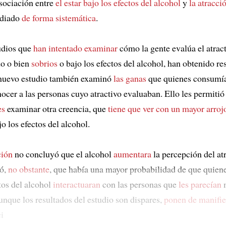
asociación entre
el estar bajo los efectos del alcohol
y
la atracció
udiado
de forma sistemática
.
udios que
han intentado examinar
cómo la gente evalúa el atract
do o bien
sobrios
o bajo los efectos del alcohol, han obtenido re
 nuevo estudio también examinó
las ganas
que quienes consumía
nocer a las personas cuyo atractivo evaluaban. Ello les permitió
es
examinar otra creencia, que
tiene que ver con
un mayor arroj
jo los efectos del alcohol.
ción
no concluyó que el alcohol
aumentara
la percepción del atr
ió,
no obstante
, que había una mayor probabilidad de que quien
tos del alcohol
interactuaran
con las personas que
les parecían
unque los resultados del estudio son dispares,
ponen de manifie
i