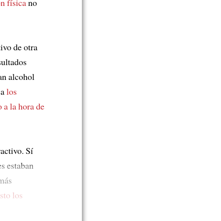
n física
no
ivo de otra
sultados
n alcohol
 a
los
o
a la hora de
activo. Sí
es estaban
más
sto
los