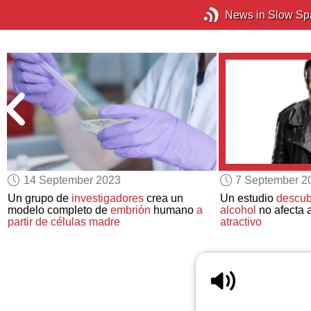
News in Slow Sp
14 September 2023
7 September 2
Un grupo de
investigadores
crea un
Un estudio
descub
modelo completo de
embrión
humano
a
alcohol
no afecta a
partir de células madre
atractivo