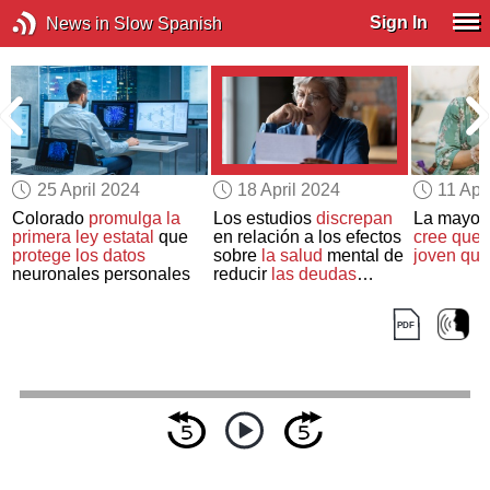
Sign In
News in Slow Spanish
25 April 2024
18 April 2024
11 Apr
Colorado
promulga la
Los estudios
discrepan
La mayorí
primera ley estatal
que
en relación a los efectos
cree que
l
protege los datos
sobre
la salud
mental de
joven que
neuronales personales
reducir
las deudas
médicas