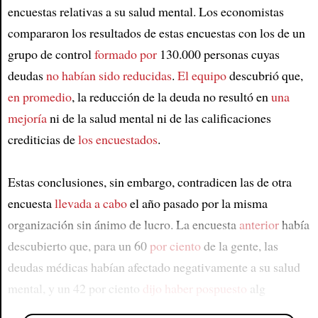
encuestas relativas a su salud mental. Los economistas
compararon los resultados de estas encuestas con los de un
grupo de control
formado por
130.000 personas cuyas
deudas
no habían sido reducidas
.
El equipo
descubrió que,
en promedio
, la reducción de la deuda no resultó en
una
mejoría
ni de la salud mental ni de las calificaciones
crediticias de
los encuestados
.
Estas conclusiones, sin embargo, contradicen las de otra
encuesta
llevada a cabo
el año pasado por la misma
organización sin ánimo de lucro. La encuesta
anterior
había
descubierto que, para un 60
por ciento
de la gente, las
deudas médicas habían afectado negativamente a su salud
mental, y un 42 por ciento
dijo haber pospuesto
alg