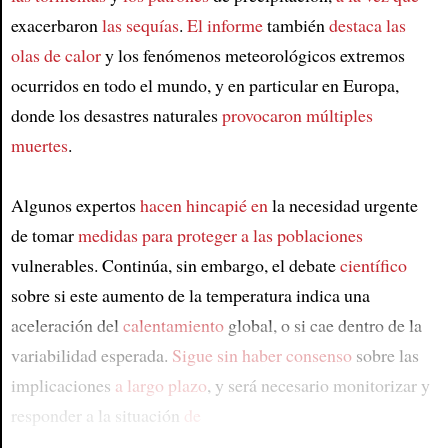
exacerbaron
las sequías
.
El informe
también
destaca
las
olas de calor
y los fenómenos meteorológicos extremos
ocurridos en todo el mundo, y en particular en Europa,
donde los desastres naturales
provocaron múltiples
muertes
.
Algunos expertos
hacen hincapié en
la necesidad urgente
de tomar
medidas para proteger a
las poblaciones
vulnerables. Continúa, sin embargo, el debate
científico
sobre si este aumento de la temperatura indica una
aceleración del
calentamiento
global, o si cae dentro de la
variabilidad esperada.
Sigue sin haber consenso
sobre las
implicaciones
a largo plazo
, y será necesario monitorizar y
responder a la situación
de