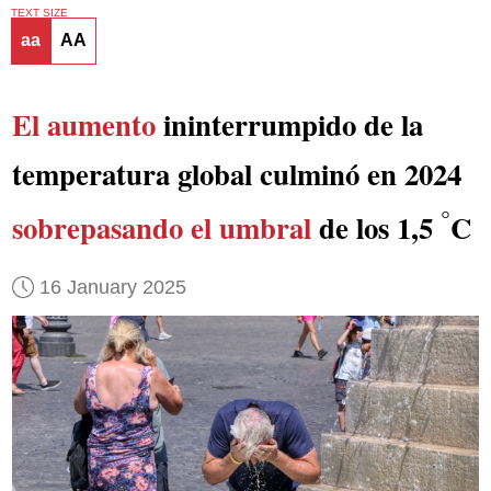
TEXT SIZE
aa
AA
El aumento
ininterrumpido de la
temperatura global culminó en 2024
°
sobrepasando el umbral
de los 1,5
C
16 January 2025