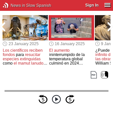
Sign In
News in Slow Spanish
23 January 2025
16 January 2025
9 Janu
Los científicos reciben
El aumento
¿Puede
u
fondos
para
resucitar
ininterrumpido de la
infinito d
especies extinguidas
temperatura global
las obras
como
el mamut lanudo
y
culminó en 2024
William 
el dodo
sobrepasando el umbral
°
de los 1,5
C