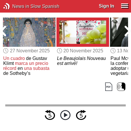
Sign In
News in Slow Spanish
27 November 2025
20 November 2025
13 No
Un cuadro
de Gustav
Le Beaujolais Nouveau
Paul McCa
Klimt
marca un precio
est arrivé!
la confer
récord
en
una subasta
adoptar 
de Sotheby’s
vegetaria