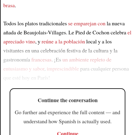
brasa
.
Todos los platos tradicionales
se emparejan con
la nueva
añada de Beaujolais-Villages. Le Pied de Cochon celebra
el
apreciado vino
, y
reúne a la población
local y a los
visitantes en una celebración festiva de la cultura y la
gastronomía
francesas
. ¡Es
un ambiente repleto de
entusiasmo y sabor
,
imprescindible
para cualquier persona
que esté hoy en París!
Continue the conversation
Go further and experience the full content — and
understand how Spanish is actually used.
Continue