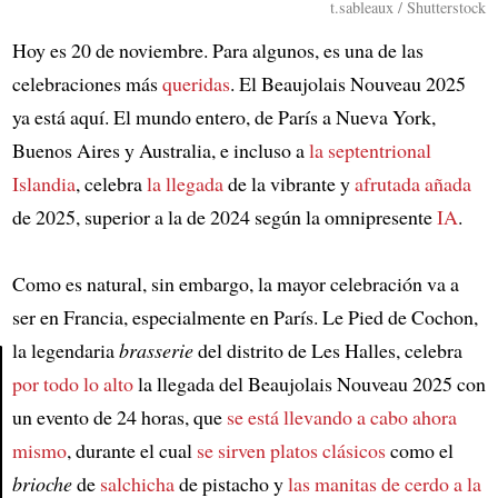
t.sableaux / Shutterstock
Hoy es 20 de noviembre. Para algunos, es una de las
celebraciones más
queridas
. El Beaujolais Nouveau 2025
ya está aquí. El mundo entero, de París a Nueva York,
Buenos Aires y Australia, e incluso a
la septentrional
Islandia
, celebra
la llegada
de la vibrante y
afrutada añada
de 2025, superior a la de 2024 según la omnipresente
IA
.
Como es natural, sin embargo, la mayor celebración va a
ser en Francia, especialmente en París. Le Pied de Cochon,
la legendaria
brasserie
del distrito de Les Halles, celebra
por todo lo alto
la llegada del Beaujolais Nouveau 2025 con
Article
un evento de 24 horas, que
se está llevando a cabo ahora
mismo
, durante el cual
se sirven platos clásicos
como el
brioche
de
salchicha
de pistacho y
las manitas de cerdo a la