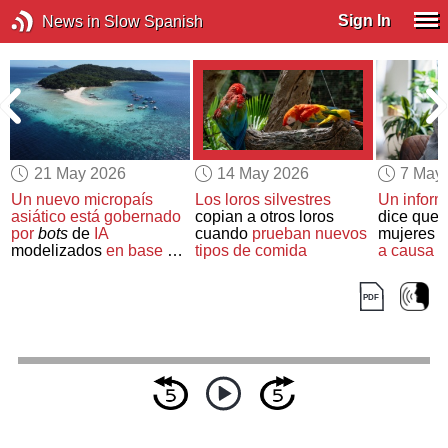
Sign In
News in Slow Spanish
21 May 2026
14 May 2026
7 May
Un nuevo micropaís
Los loros silvestres
Un infor
asiático está gobernado
copian a otros loros
dice que 
por
bots
de
IA
cuando
prueban nuevos
mujeres
s
o
modelizados
en base a
tipos de comida
a causa d
líderes
históricos