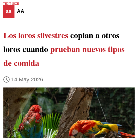
TEXT SIZE
aa
AA
Los loros silvestres
copian a otros
loros cuando
prueban nuevos tipos
de comida
14 May 2026