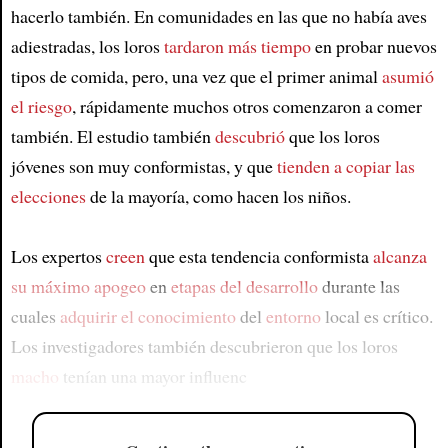
hacerlo también. En comunidades en las que no había aves
adiestradas, los loros
tardaron más tiempo
en probar nuevos
tipos de comida, pero, una vez que el primer animal
asumió
el riesgo
, rápidamente muchos otros comenzaron a comer
también. El estudio también
descubrió
que los loros
jóvenes son muy conformistas, y que
tienden a copiar las
elecciones
de la mayoría, como hacen los niños.
Los expertos
creen
que esta tendencia conformista
alcanza
su máximo apogeo
en
etapas del desarrollo
durante las
cuales
adquirir el conocimiento
del
entorno
local es crítico.
Los investigadores también descubrieron que los loros
macho
tenían una mayor influenc