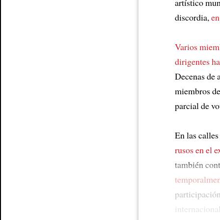
artístico mun
discordia,
en
Varios miemb
dirigentes h
Decenas de a
miembros de
parcial de vo
En las calle
rusos en el e
también contr
temporalmen
participació
internacional