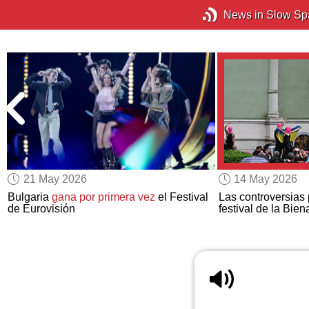
News in Slow Sp
21 May 2026
14 May 2026
l
Bulgaria
gana por primera vez
el Festival
Las controversias p
de Eurovisión
festival de la Bie