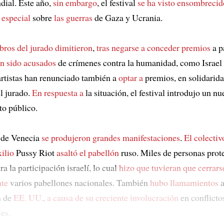
dial. Este año,
sin embargo
, el festival
se ha visto ensombrecid
 especial
sobre
las guerras
de Gaza y Ucrania.
ros del jurado dimitieron
,
tras negarse a conceder premios
a p
an sido acusados
de crímenes contra la humanidad, como Israel 
rtistas han renunciado también a
optar a
premios, en solidarida
l jurado.
En respuesta a
la situación, el festival introdujo un n
to público.
s de Venecia
se produjeron grandes manifestaciones
.
El colectiv
xilio
Pussy Riot
asaltó el pabellón
ruso. Miles de personas prot
a la participación israelí, lo cual
hizo que tuvieran que cerrars
te
varios pabellones nacionales. También
hubo llamamientos
a
n de
EE. UU.
,
a causa de su creciente involucración
en conflicto
es.