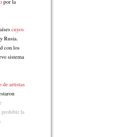
o
por la
aíses
cuyos
y Rusia.
d con los
uevo sistema
o de artistas
estaron
e
 prohibir la
s