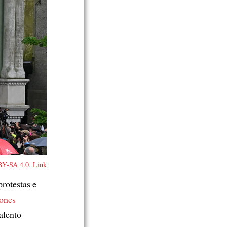
Y-SA 4.0
,
Link
rotestas e
iones
alento