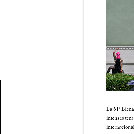
Article
La 61ª Biena
intensas ten
internaciona