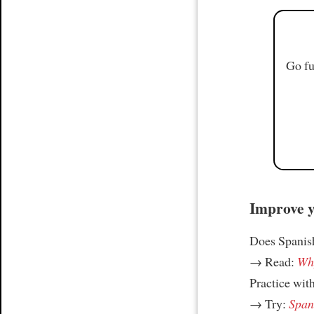
Go fu
Improve yo
Does Spanish
→ Read:
Why
Practice wit
→ Try:
Spani