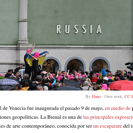
By
Hano
-
Own work
,
CC B
l de Venecia fue inaugurada el pasado 9 de mayo,
en medio de
p
siones geopolíticas. La Bienal es una de
las principales exposic
les de arte contemporáneo, conocida por ser
un escaparate
del t