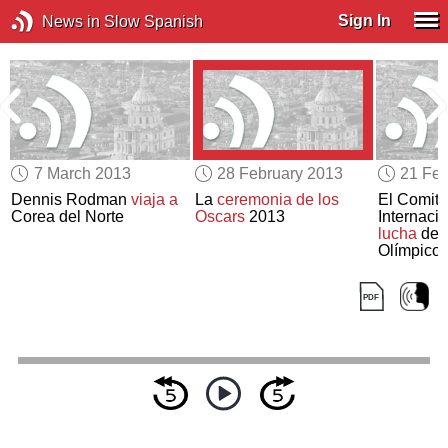
Sign In
News in Slow Spanish
7 March 2013
28 February 2013
21 Feb
a
Dennis Rodman
viaja a
La
ceremonia de los
El Comité
Corea del Norte
Oscars
2013
Internaci
lucha
de 
Olímpicos