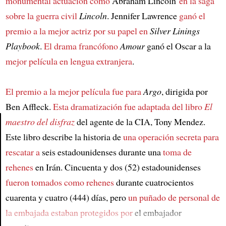
monumental actuación como
Abraham Lincoln´
en la saga
sobre la guerra civil
Lincoln
. Jennifer Lawrence
ganó el
premio a la mejor actriz por su papel en
Silver Linings
Playbook
.
El drama francófono
Amour
ganó el Oscar a la
mejor película en lengua extranjera
.
El premio a la mejor película fue para
Argo
, dirigida por
Ben Affleck.
Esta dramatización fue adaptada del libro
El
maestro del disfraz
del agente de la CIA, Tony Mendez.
Este libro describe la historia de
una operación secreta para
Article
rescatar a
seis estadounidenses durante una
toma de
rehenes
en Irán. Cincuenta y dos (52) estadounidenses
fueron tomados como rehenes
durante cuatrocientos
cuarenta y cuatro (444) días, pero
un puñado de personal de
la embajada estaban protegidos por
el embajador