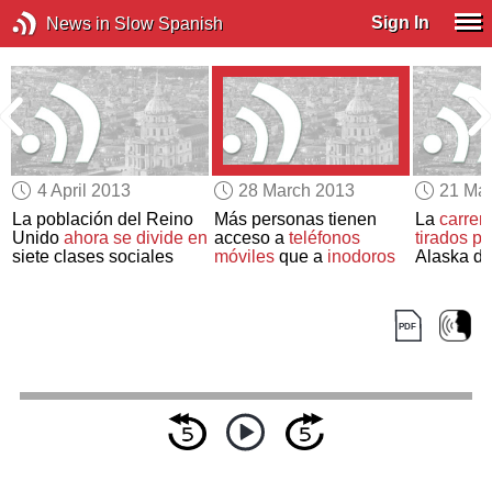
Sign In
News in Slow Spanish
4 April 2013
28 March 2013
21 Ma
La población del Reino
Más personas tienen
La
carrera
Unido
ahora se divide en
acceso a
teléfonos
tirados po
siete clases sociales
móviles
que a
inodoros
Alaska de