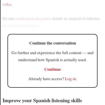
vidas
.
En una
conferencia de prensa
donde se anunció el informe,
el
vicesecretario gene
Continue the conversation
Go further and experience the full content — and
understand how Spanish is actually used.
Continue
Already have access?
Log in
.
Improve your Spanish listening skills