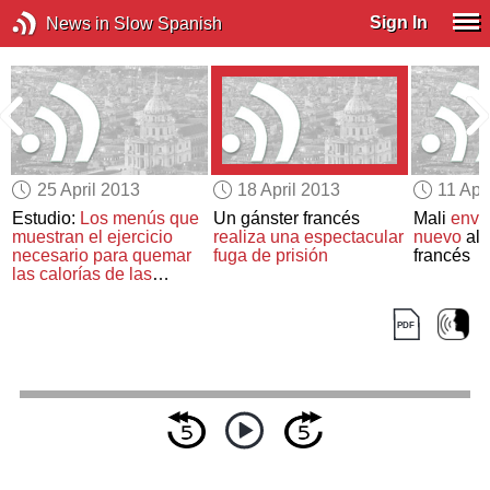
Sign In
News in Slow Spanish
25 April 2013
18 April 2013
11 Apr
Estudio:
Los menús que
Un gánster francés
Mali
envi
muestran el ejercicio
realiza una espectacular
nuevo
al 
necesario
para quemar
fuga de prisión
francés
las calorías de las
comidas
hacen que la
gente consuma menos