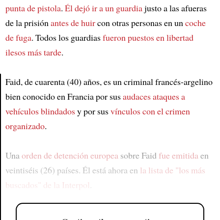
punta de pistola
.
Él dejó ir a un guardia
justo a las afueras
de la prisión
antes de huir
con otras personas en un
coche
de fuga
. Todos los guardias
fueron puestos en libertad
ilesos más tarde
.
Faid, de cuarenta (40) años, es un criminal francés-argelino
bien conocido en Francia por sus
audaces ataques a
Article
vehículos blindados
y por sus
vínculos con el crimen
organizado
.
Una
orden de detención europea
sobre Faid
fue emitida
en
veintiséis (26) países. Él está ahora en
la lista de "los más
buscados" de la Interpol
.