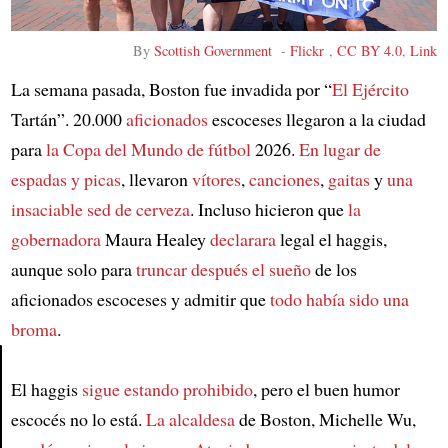
By
Scottish Government
-
Flickr
,
CC BY 4.0
,
Link
La semana pasada, Boston fue invadida por “
El Ejército
Tartán”. 20.000
aficionados
escoceses llegaron a la ciudad
para
la Copa del Mundo de fútbol
2026.
En lugar de
espadas y picas
, llevaron
vítores
,
canciones
,
gaitas
y
una
insaciable sed de cerveza
. Incluso hicieron que
la
gobernadora
Maura Healey
declarara
legal el haggis,
aunque solo para
truncar después el sueño
de los
aficionados escoceses y admitir que
todo había sido una
broma
.
El haggis
sigue estando prohibido
, pero el buen humor
Article
escocés no lo está.
La alcaldesa
de Boston, Michelle Wu,