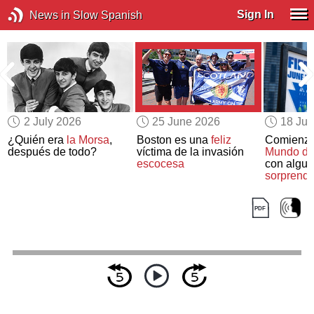
Sign In
News in Slow Spanish
2 July 2026
25 June 2026
18 Ju
¿Quién era
la Morsa
,
Boston es una
feliz
Comienz
después de todo?
víctima de la invasión
Mundo de 
escocesa
con algun
sorprend