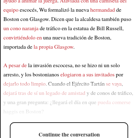
ayudó a animar la juerga
.
Ataviada con una camiseta del
equipo
escocés, Wu formalizó la nueva
hermandad
de
Boston con Glasgow. Dicen que la alcaldesa también puso
un cono naranja
de tráfico en la estatua de Bill Russell,
convirtiéndolo en
una nueva tradición de Boston,
importada de
la propia Glasgow
.
A pesar de
la invasión escocesa, no se hizo ni un solo
arresto, y los bostonianos
elogiaron a sus invitados
por
dejarlo todo limpio
. Cuando el Ejército Tartán
se vaya
,
dejará tras de sí un legado de amistad
y de conos de tráfico,
y una gran pregunta: ¿llegará el día en que
pueda comerse
haggis en Boston?
Continue the conversation