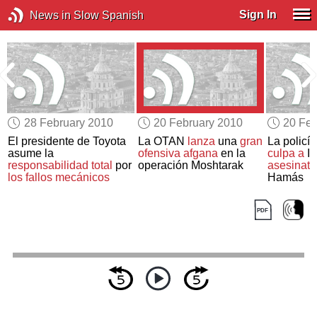
Sign In
News in Slow Spanish
28 February 2010
20 February 2010
20 Feb
El presidente de Toyota
La OTAN
lanza
una
gran
La policí
asume la
ofensiva afgana
en la
culpa a
Is
responsabilidad total
por
operación Moshtarak
asesinato
los fallos mecánicos
Hamás