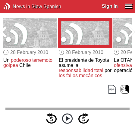
Sign In
News in Slow Spanish
28 February 2010
28 February 2010
20 Feb
Un
poderoso terremoto
El presidente de Toyota
La OTAN
golpea
Chile
asume la
ofensiva 
responsabilidad total
por
operació
los fallos mecánicos