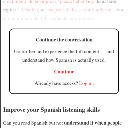
crecimiento de la empresa
"
puede haber sido
demasiado
rápido".
Añadió
que "
las prioridades se confundieron
", con
el crecimiento del fabricante de automóviles.
Continue the conversation
Go further and experience the full content — and
understand how Spanish is actually used.
Continue
Already have access?
Log in
.
Improve your Spanish listening skills
understand it when people
Can you read Spanish but not