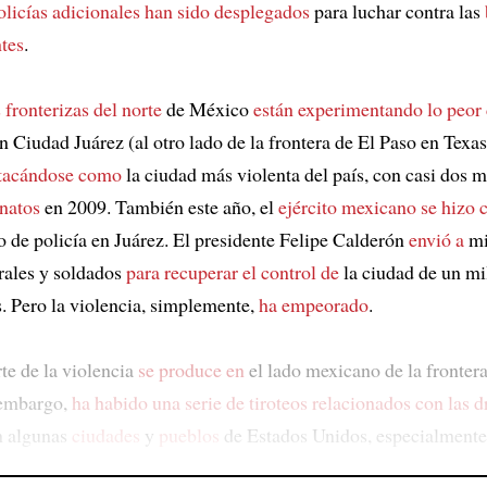
olicías adicionales
han sido desplegados
para luchar contra las
ntes
.
 fronterizas del norte
de México
están experimentando
lo peor 
on Ciudad Juárez (al otro lado de la frontera de El Paso en Texa
tacándose como
la ciudad más violenta del país, con casi dos m
inatos
en 2009. También este año, el
ejército mexicano
se hizo 
 de policía en Juárez. El presidente Felipe Calderón
envió a
mi
erales y soldados
para recuperar el control de
la ciudad de un mi
s. Pero la violencia, simplemente,
ha empeorado
.
te de la violencia
se produce en
el lado mexicano de la fronter
 embargo,
ha habido
una serie de tiroteos relacionados con las 
 algunas
ciudades
y
pueblos
de Estados Unidos, especialmente