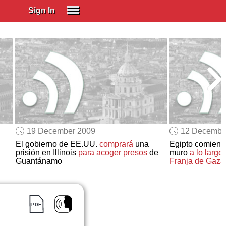
Sign In
SIGN IN
Spanish (Spain)
Spanish (Latino)
SUBSCRIBE
EDUCATIONAL LICENSES
GIFT CARDS
19 December 2009
12 Decembe
OTHER LANGUAGES
El gobierno de EE.UU.
comprará
una
Egipto comienza
prisión en Illinois
para acoger presos
de
muro
a lo largo
ABOUT US
Guantánamo
Franja de Gaza
ADJUST COLORS