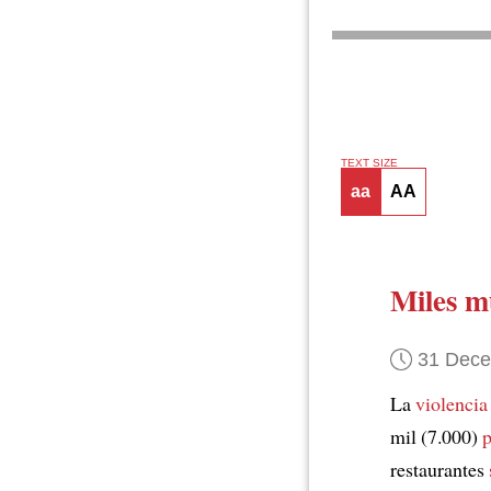
TEXT SIZE
aa
AA
Miles m
31 Dec
La
violencia
mil (7.000)
p
restaurantes