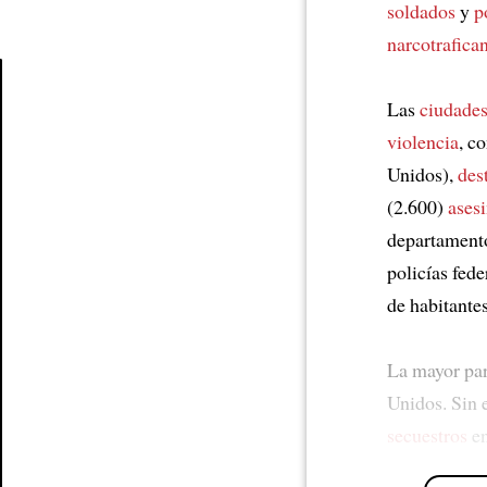
soldados
y
p
narcotrafica
Las
ciudades
Article
violencia
, c
Unidos),
des
(2.600)
ases
departamento
policías fed
de habitante
La mayor par
Unidos. Sin
secuestros
en