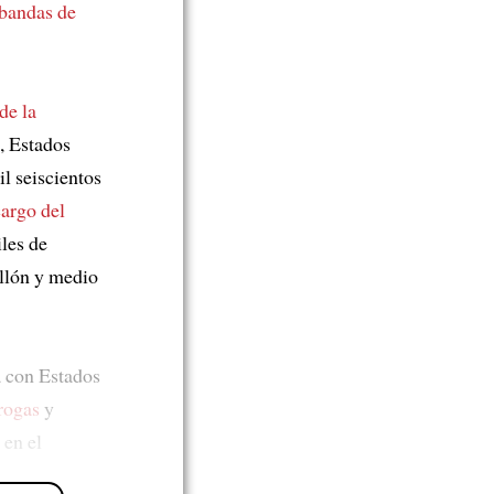
bandas de
de la
s, Estados
il seiscientos
cargo del
les de
llón y medio
a con Estados
drogas
y
 en el