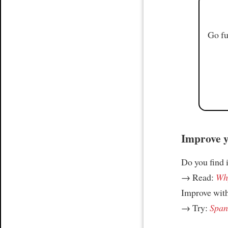
Go fu
Improve yo
Do you find i
→ Read:
Why
Improve wit
→ Try:
Spani