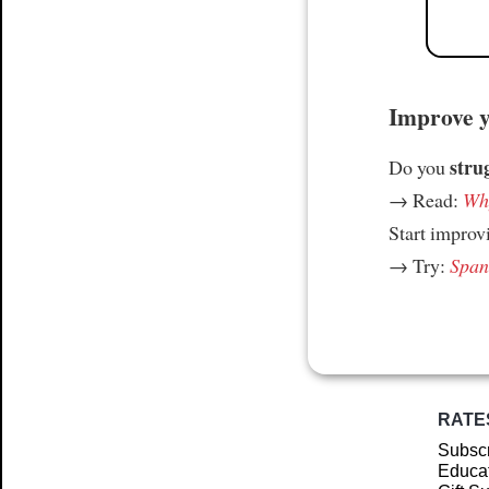
Improve yo
stru
Do you
→ Read:
Why
Start improv
→ Try:
Spani
RATE
Subscr
Educat