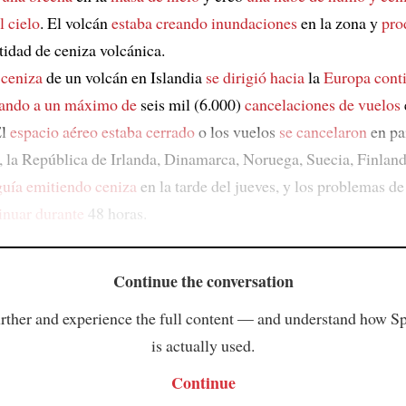
l cielo
. El volcán
estaba creando inundaciones
en la zona y
pro
tidad de ceniza volcánica.
 ceniza
de un volcán en Islandia
se dirigió hacia
la
Europa conti
gando a un máximo de
seis mil (6.000)
cancelaciones de vuelos
El
espacio aéreo
estaba cerrado
o los vuelos
se cancelaron
en pa
 la República de Irlanda, Dinamarca, Noruega, Suecia, Finland
guía emitiendo ceniza
en la tarde del jueves, y los problemas de
inuar durante
48 horas.
Continue the conversation
rther and experience the full content — and understand how S
is actually used.
Continue