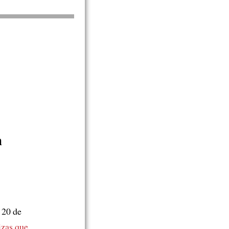
n
 20 de
izas
que