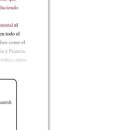
duciendo
nental
el
en todo el
íses como el
ia y Francia.
 tráfico aéreo
panish