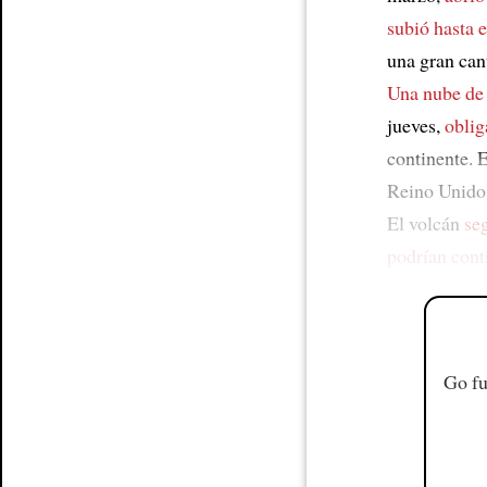
subió hasta e
Article
una gran can
Una nube de
jueves,
obli
continente. 
Reino Unido,
El volcán
se
podrían cont
Go fu