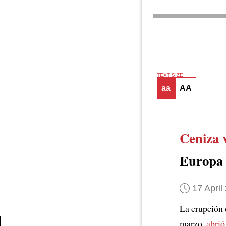
TEXT SIZE
aa
AA
Ceniza 
Europa
17 April
La erupción 
marzo,
abrió