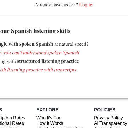
Already have access?
Log in
.
ur Spanish listening skills
ggle with spoken Spanish
at natural speed?
 you can't understand spoken Spanish
structured listening practice
ing with
sh listening practice with transcripts
S
EXPLORE
POLICIES
iption Rates
Who It's For
Privacy Policy
ional Rates
How It Works
AI Transparency