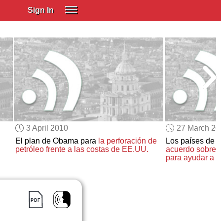
Sign In
SIGN IN
Spanish (Spain)
Spanish (Latino)
SUBSCRIBE
EDUCATIONAL LICENSES
GIFT CARDS
3 April 2010
27 March 2
OTHER LANGUAGES
El plan de Obama para
la perforación de
Los países de 
petróleo
frente a las costas de EE.UU.
acuerdo sobre
u
ABOUT US
para ayudar a
G
ADJUST COLORS