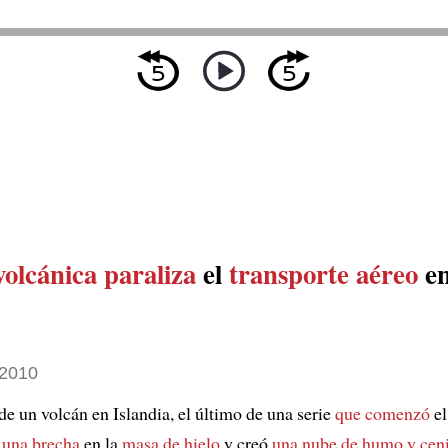
volcánica
paraliza
el
transporte aéreo
e
 2010
de un volcán en Islandia, el último de una serie
que comenzó
el
 una brecha
en la
masa de hielo
y creó
una nube de humo y cen