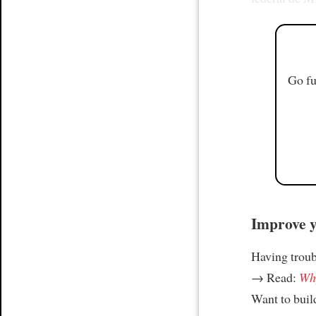
Go fu
Improve yo
Having trou
→ Read:
Why
Want to build