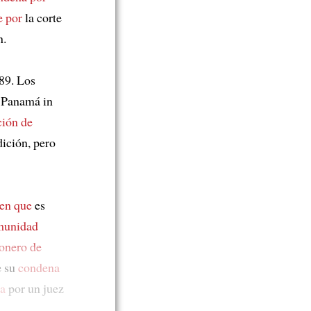
e por
la corte
n.
89. Los
n Panamá in
ción de
dición, pero
en que
es
munidad
ionero de
e su
condena
ra
por un juez