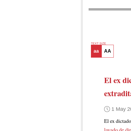
TEXT SIZE
aa
AA
El ex d
extradi
1 May 2
El ex dictad
lavado de di