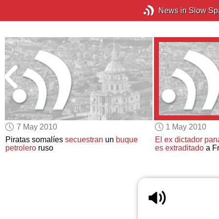
News in Slow Sp
7 May 2010
1 May 2010
Piratas somalíes
secuestran
un
buque
El ex dictador pa
petrolero
ruso
es extraditado
a F