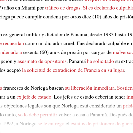
17) años en Miami por
tráfico de drogas
.
Si es declarado culpabl
riega puede cumplir condena por otros diez (10) años de prisió
n ex general militar y dictador de Panamá, desde 1983 hasta 19
le recuerdan
como un dictador cruel. Fue declarado culpable e
ondenado a
sesenta (60) años de prisión por cargos de
malversa
rupción y
asesinato de opositores
. Panamá
ha solicitado
su extra
dos aceptó
la solicitud de extradición de Francia
en su lugar
.
s
franceses de Noriega buscan
su liberación inmediata
.
Sostien
nar a un
ex jefe de estado
. Los jefes de estado deberían tener
in
as objeciones legales son que Noriega está considerado un
pris
lo tanto,
se le debe permitir
volver a casa a Panamá. Después d
 1992, a Noriega
se le entregó
el
estatus de prisionero de guer
i