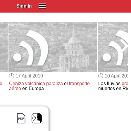
Sign In
SIGN IN
Spanish (Spain)
Spanish (Latino)
SUBSCRIBE
EDUCATIONAL LICENSES
GIFT CARDS
17 April 2010
10 April 201
OTHER LANGUAGES
so
Ceniza volcánica
paraliza
el
transporte
Las lluvias
pro
aéreo
en Europa
muertos en Río
ABOUT US
ADJUST COLORS