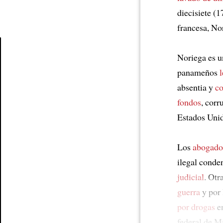
diecisiete (
francesa, No
Noriega es u
Article
panameños
absentia y
c
fondos
, cor
Estados Uni
Los
abogado
ilegal conde
judicial
. Otr
guerra
y por 
por drogas
en
federal de M