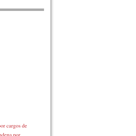
por
cargos de
ndena por