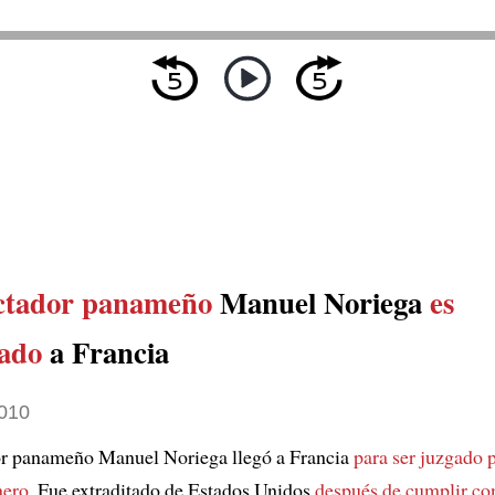
ictador panameño
Manuel Noriega
es
tado
a Francia
010
or panameño Manuel Noriega llegó a Francia
para ser juzgado 
nero
. Fue extraditado de Estados Unidos
después de cumplir co