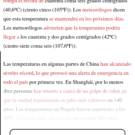
rompa el récord de
cuarenta coma seis grados centígrados
(40,6ºC) (ciento cinco (105ºF)). Los
meteorólogos
dicen
que esta temperatura
se mantendrá en los próximos días
.
Los meteorólogos
advierten que la temperatura podría
llegar a
los cuarenta y dos grados centígrados (42ºC)
(ciento siete coma seis (107,6ºF)).
Las temperaturas en algunas partes de China
han alcanzado
Article
niveles récord
,
lo que provocó una alerta de emergencia en
todo el país
por primera vez. En Shanghái, por lo menos
diez personas
han muerto a causa de un golpe de calor
,
ya
que la ciudad experimenta su julio más caluroso
en 140
años. Las temperaturas en Pequín fueron superiores a los
40ºC,
la lectura más alta en julio
en sesenta (60) años.