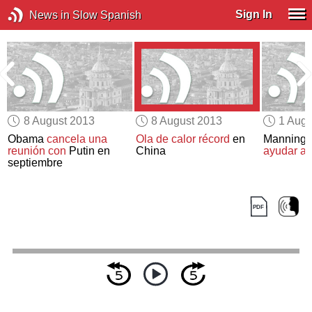
Sign In
News in Slow Spanish
8 August 2013
8 August 2013
1 Augu
Obama
cancela una
Ola de calor récord
en
Manning
reunión con
Putin en
China
ayudar al
septiembre