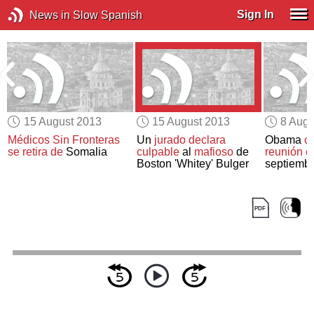
Sign In
News in Slow Spanish
15 August 2013
15 August 2013
8 Augu
Médicos Sin Fronteras
Un
jurado
declara
Obama
c
se retira de
Somalia
culpable
al
mafioso
de
reunión c
o
Boston 'Whitey' Bulger
septiemb