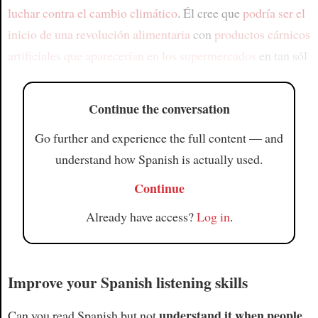
luchar contra el cambio climático
. Él cree que
podría ser el
inicio de una revolución alimentaria
con
productos cárnicos
artificiales que aparecerían en los supermercados
en tan sól
Continue the conversation
Go further and experience the full content — and
understand how Spanish is actually used.
Continue
Already have access?
Log in
.
Improve your Spanish listening skills
understand it when people
Can you read Spanish but not