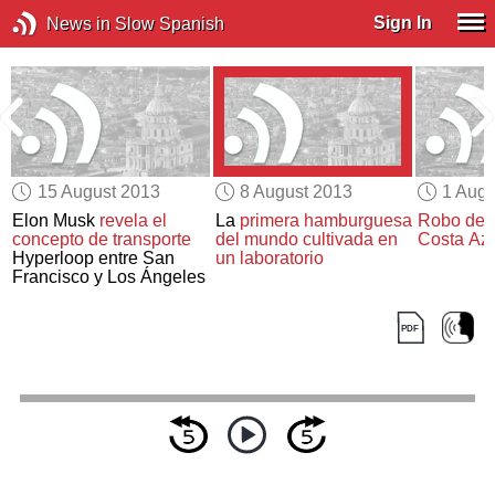
Sign In
News in Slow Spanish
15 August 2013
8 August 2013
1 Augu
Elon Musk
revela el
La
primera hamburguesa
Robo de 
o
concepto de transporte
del mundo cultivada en
Costa Azu
Hyperloop entre San
un laboratorio
Francisco y Los Ángeles