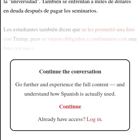
la "universidad". También se enfrentan a miles de dólares
en deuda después de pagar los seminarios.
Los estudiantes también dicen que
se les prometió una foto
con
Trump, pero
se vieron obligados a conformarse con
una
foto con una
r
Continue the conversation
Go further and experience the full content — and
understand how Spanish is actually used.
Continue
Already have access?
Log in
.