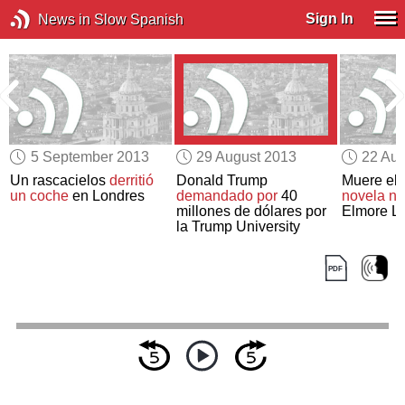
Sign In
News in Slow Spanish
5 September 2013
29 August 2013
22 Aug
Un rascacielos
derritió
Donald Trump
Muere el
un coche
en Londres
demandado por
40
novela ne
millones de dólares por
Elmore L
la Trump University