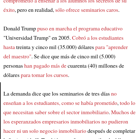
comprometió a enseñar a los alumnos
los secretos de su
éxito
, pero en realidad,
sólo ofrece seminarios caros
.
Donald Trump
puso en marcha el programa educativo
"Universidad Trump" en 2005.
Cobró a los estudiantes
hasta
treinta y cinco mil (35.000) dólares
para "aprender
del maestro"
. Se dice que más de cinco mil (5.000)
personas
han pagado más de
cuarenta (40) millones de
dólares
para tomar los cursos
.
La demanda dice que los seminarios de tres días
no
Article
enseñan a los estudiantes, como se había prometido
,
todo lo
que necesitan saber sobre el sector inmobiliario
.
Muchos de
los esperanzados empresarios inmobiliarios
no pudieron
hacer ni un solo negocio inmobiliario
después de completar