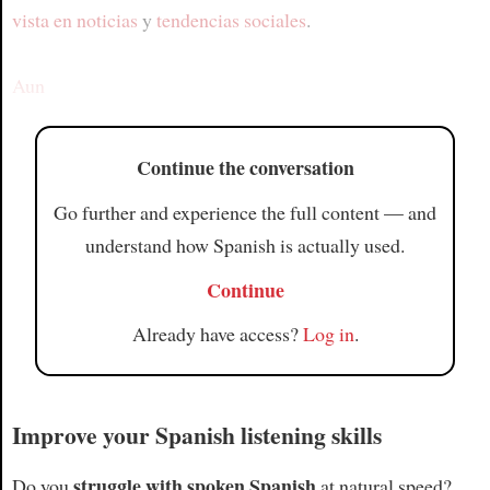
vista en noticias
y
tendencias sociales
.
Aun
Continue the conversation
Go further and experience the full content — and
understand how Spanish is actually used.
Continue
Already have access?
Log in
.
Improve your Spanish listening skills
struggle with spoken Spanish
Do you
at natural speed?