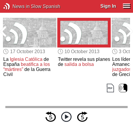
Sign In
News in Slow Spanish
17 October 2013
10 October 2013
3 Octo
La
Iglesia Católica
de
Twitter revela sus planes
Los lídere
España
beatifica a los
de
salida a bolsa
Amanecer
“mártires”
de la Guerra
juzgados 
Civil
de Grecia