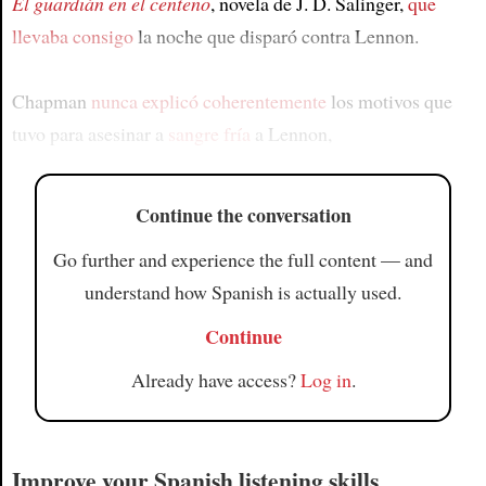
El guardián en el centeno
, novela de J. D. Salinger,
que
llevaba consigo
la noche que disparó contra Lennon.
Chapman
nunca explicó coherentemente
los motivos que
tuvo para asesinar a
sangre fría
a Lennon,
Continue the conversation
Go further and experience the full content — and
understand how Spanish is actually used.
Continue
Already have access?
Log in
.
Improve your Spanish listening skills