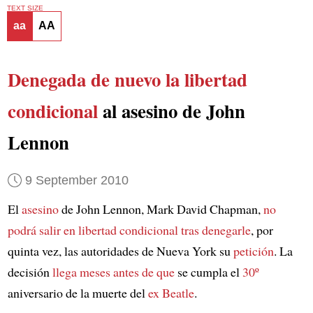
TEXT SIZE
aa
AA
Denegada de nuevo la libertad
condicional
al asesino de John
Lennon
9 September 2010
El
asesino
de John Lennon, Mark David Chapman,
no
podrá salir en libertad condicional
tras denegarle
, por
quinta vez, las autoridades de Nueva York su
petición
. La
decisión
llega meses antes de que
se cumpla el
30º
aniversario de la muerte del
ex Beatle
.