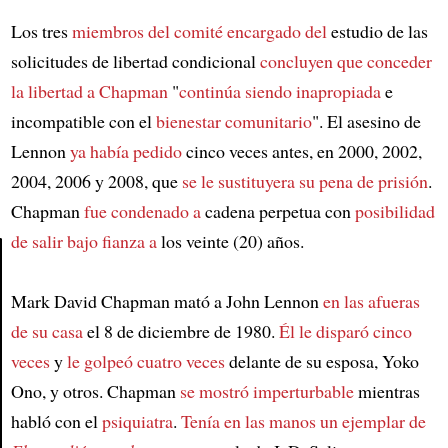
Los tres
miembros del comité
encargado del
estudio de las
solicitudes de libertad condicional
concluyen que
conceder
la libertad a Chapman
"
continúa siendo inapropiada
e
incompatible con el
bienestar comunitario
". El asesino de
Lennon
ya había pedido
cinco veces antes, en 2000, 2002,
2004, 2006 y 2008, que
se le sustituyera su pena de prisión
.
Chapman
fue condenado a
cadena perpetua con
posibilidad
de salir bajo fianza a
los veinte (20) años.
Article
Mark David Chapman mató a John Lennon
en las afueras
de su casa
el 8 de diciembre de 1980.
Él le disparó cinco
veces
y
le golpeó cuatro veces
delante de su esposa, Yoko
Ono, y otros. Chapman
se mostró imperturbable
mientras
habló con el
psiquiatra
.
Tenía en las manos
un ejemplar de