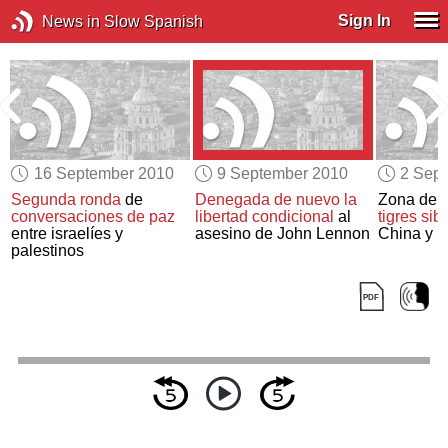
Sign In
News in Slow Spanish
16 September 2010
9 September 2010
2 Sep
Segunda ronda
de
Denegada de nuevo la
Zona de p
e
conversaciones de paz
libertad condicional
al
tigres sib
entre israelíes y
asesino de John Lennon
China y R
palestinos