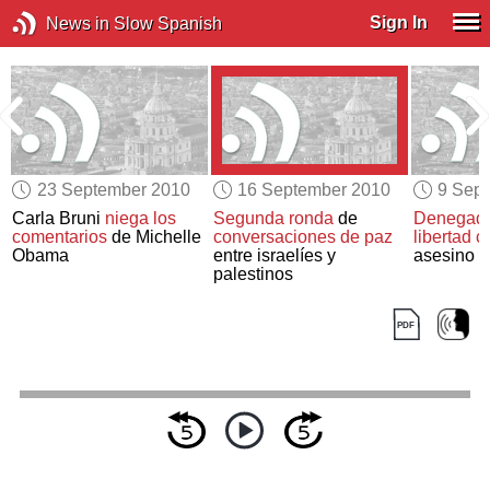
Sign In
News in Slow Spanish
23 September 2010
16 September 2010
9 Sep
Carla Bruni
niega los
Segunda ronda
de
Denegada
comentarios
de Michelle
conversaciones de paz
libertad c
Obama
entre israelíes y
asesino 
palestinos