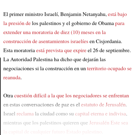
El primer ministro Israelí, Benjamin Netanyahu,
está bajo
la presión de
los palestinos y el gobierno de Obama
para
extender
una moratoria de diez (10) meses
en la
construcción de
asentamientos israelíes
en Cisjordania.
Esta moratoria
está prevista que expire
el 26 de septiembre.
La Autoridad Palestina ha dicho que dejarán las
negociaciones si la construcción en un
territorio ocupado
se
Article
reanuda
.
Otra
cuestión difícil
a la que los negociadores se enfrentan
en estas conversaciones de paz es el
estatuto de Jerusalén
.
Israel
reclama
la ciudad como su
capital eterna e indivisa
,
mientras que los palestinos quieren que
Jerusalén Este
sea
la capital de
cualquier futuro Estado palestino
.