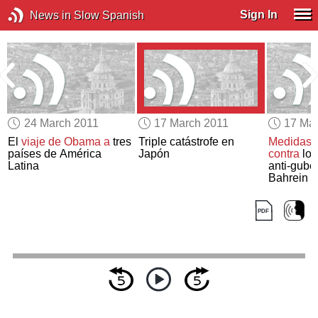
Sign In
News in Slow Spanish
24 March 2011
17 March 2011
17 Ma
El
viaje de Obama a
tres
Triple catástrofe en
Medidas r
países de América
Japón
contra
los
Latina
anti-gube
Bahrein