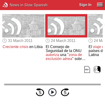
Sign In
News in Slow Spanish
31 March 2011
24 March 2011
24 Ma
Creciente crisis
en Libia
El Consejo de
El
viaje 
Seguridad de la ONU
países de
autoriza
una "
zona de
Latina
exclusión aérea
" sobre
Libia