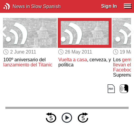
Sign In
News in Slow Spanish
2 June 2011
26 May 2011
19 Ma
100º aniversario del
Vuelta a casa
, cerveza, y
Los
geme
lanzamiento del Titanic
política
llevan el 
Faceboo
Suprema 