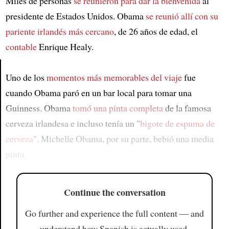
Miles de personas
se reunieron para dar la bienvenida
al
presidente de Estados Unidos. Obama
se reunió allí con
su
pariente irlandés más cercano
, de 26 años de edad, el
contable
Enrique Healy.
Uno de los
momentos más memorables del viaje
fue
Article
cuando Obama paró en un bar local para tomar una
Guinness. Obama
tomó una pinta completa
de la famosa
cerveza irlandesa e incluso tenía un "
bigote de espuma de
cerveza
". Michelle Obama, por su parte, bebió una media
pinta.
Continue the conversation
Go further and experience the full content — and
understand how Spanish is actually used.