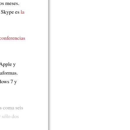
los meses.
. Skype es
la
conferencias
Apple y
taformas.
ows 7 y
s coma seis
 sólo dos