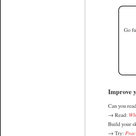
Go fu
Improve yo
Can you read
→ Read:
Why
Build your s
→ Try:
Prac