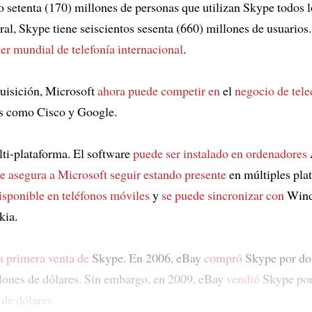
o setenta (170) millones de personas que utilizan Skype todos 
ral, Skype tiene seiscientos sesenta (660) millones de usuarios
er mundial de telefonía internacional
.
uisición, Microsoft
ahora puede competir en
el
negocio de tele
s como Cisco y Google.
ti-plataforma. El software
puede ser instalado en
ordenadores
le asegura a Microsoft
seguir estando presente
en múltiples pla
isponible en
teléfonos móviles
y
se puede sincronizar con
Wind
kia.
a primera venta de
Skype. En 2006, eBay
compró
Skype por do
llones de dólares. Sin embargo, en 2009, eBay
vendió
Skype por
 de dólares.