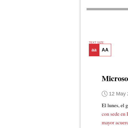
TEXT SIZE
aa
AA
Microso
12 May 
El lunes, el
con sede en
mayor acuer