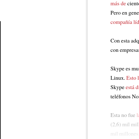
más de
cient
Pero en gene
compañía líd
Article
Con esta adq
con empresa
Skype es mul
Linux.
Esto 
Skype
está d
teléfonos No
Esta no fue
l
(2,6) mil mi
mil millones