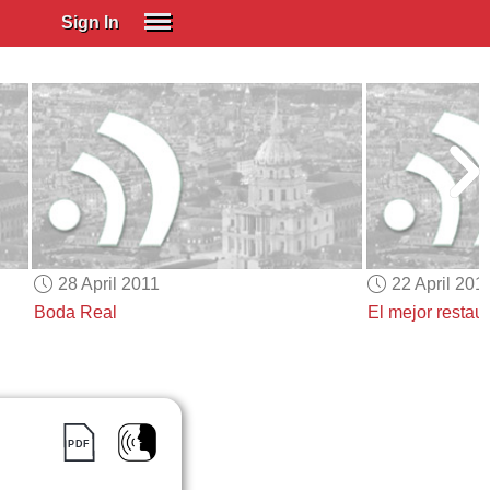
Sign In
SIGN IN
Spanish (Spain)
Spanish (Latino)
SUBSCRIBE
EDUCATIONAL LICENSES
GIFT CARDS
28 April 2011
22 April 201
OTHER LANGUAGES
Boda Real
El mejor restau
ABOUT US
ADJUST COLORS