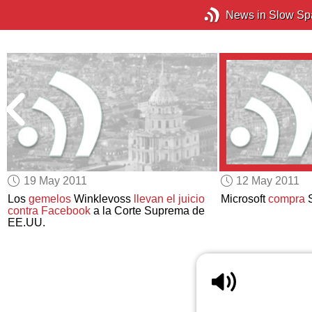
News in Slow Sp
19 May 2011
12 May 2011
Los
gemelos
Winklevoss
llevan el juicio
Microsoft
compra
S
contra Facebook
a la Corte Suprema de
EE.UU.