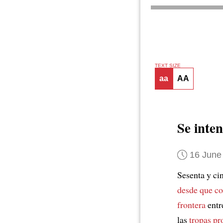
TEXT SIZE
aa
AA
Se inte
16 June
Sesenta y ci
desde que co
frontera
entre
las
tropas pr