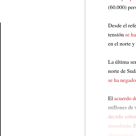
(60.000) pe
Desde el re
tensión
se h
Article
en el norte y
La última se
norte de Su
se ha negado 
El
acuerdo d
millones de 
decidir sobr
musulmán
. 
abrumadora