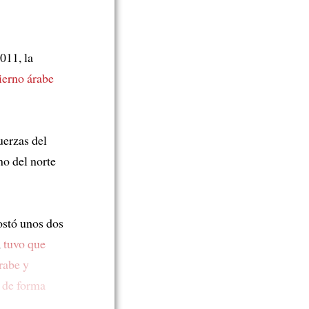
011, la
ierno árabe
uerzas del
no del norte
costó unos dos
,
tuvo que
rabe y
 de forma