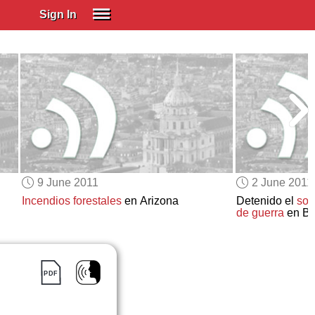
Sign In
SIGN IN
Spanish (Spain)
Spanish (Latino)
SUBSCRIBE
EDUCATIONAL LICENSES
GIFT CARDS
9 June 2011
2 June 2011
OTHER LANGUAGES
Incendios forestales
en Arizona
Detenido el
sos
de guerra
en Bo
ABOUT US
ADJUST COLORS