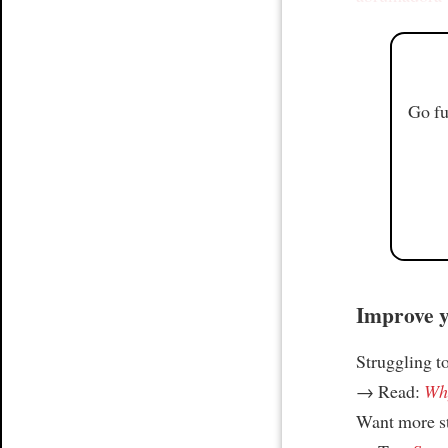
Go fu
Improve yo
Struggling t
→ Read:
Why
Want more st