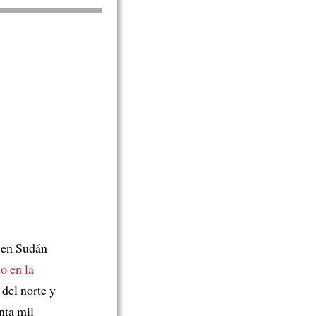
 en Sudán
do en la
 del norte y
nta mil