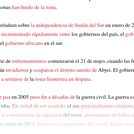
rsonas
han huido de la zona
.
feréndum sobre
la independencia de Sudán del Sur
en enero de 2
a incrementado rápidamente entre
los gobiernos del país, el
gob
 el
gobierno africano
en el sur.
rie de
enfrentamientos
comenzaron el 21 de mayo, cuando las f
dán
invadieron
y
ocuparon el distrito sureño de
Abyei. El gobier
a retirarse de
la
zona fronteriza en disputa
.
e paz
en 2005
puso fin a décadas de
la guerra civil. La guerra 
vidas.
En virtud de ese acuerdo
, el sur,
principalmente cristiano
e
la conveniencia de separarse
del norte,
mayormente de habla á
En enero de 2011,
la zona rica en petróleo del sur de Sudán
votó