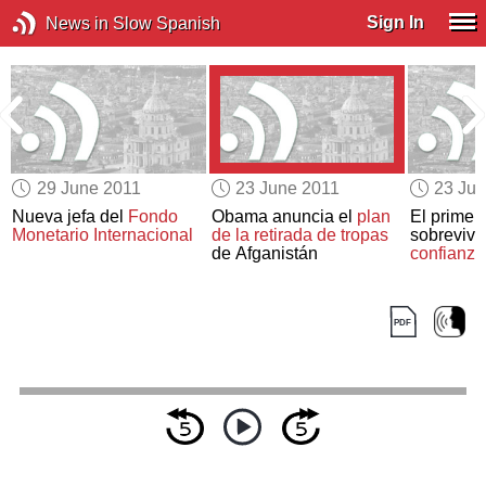
Sign In
News in Slow Spanish
29 June 2011
23 June 2011
23 Ju
Nueva jefa del
Fondo
Obama anuncia el
plan
El primer 
Monetario Internacional
de la retirada de tropas
sobrevive
de Afganistán
confianza