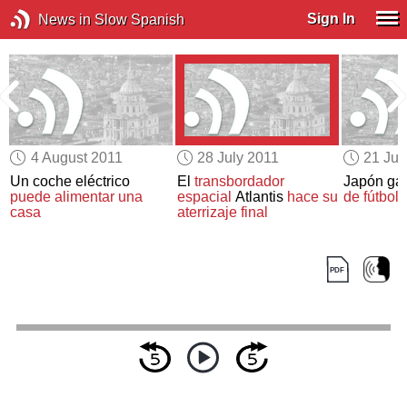
Sign In
News in Slow Spanish
4 August 2011
28 July 2011
21 Jul
Un coche eléctrico
El
transbordador
Japón ga
l
puede alimentar una
espacial
Atlantis
hace su
de fútbol
casa
aterrizaje final