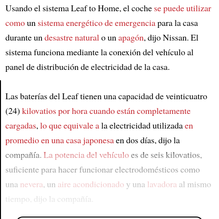
Usando el sistema Leaf to Home, el coche
se puede utilizar
como
un
sistema energético de emergencia
para la casa
durante un
desastre natural
o un
apagón
, dijo Nissan. El
sistema funciona mediante la conexión del vehículo al
panel de distribución de electricidad de la casa.
Las baterías del Leaf tienen una capacidad de veinticuatro
Article
(24)
kilovatios por hora
cuando están completamente
cargadas
,
lo que equivale a
la electricidad utilizada
en
promedio en una casa japonesa
en dos días, dijo la
compañía.
La potencia del vehículo
es de seis kilovatios,
suficiente para hacer funcionar electrodomésticos como
una
nevera
, un
aire acondicionado
y una
lavadora
al mismo
tiempo, dijo la compañía.