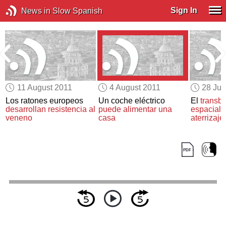
Sign In
News in Slow Spanish
11 August 2011
4 August 2011
28 Jul
s
Los ratones europeos
Un coche eléctrico
El
transb
desarrollan resistencia al
puede alimentar una
espacial
A
veneno
casa
aterrizaje 