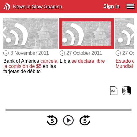
Sign In
News in Slow Spanish
3 November 2011
27 October 2011
27 Oct
Bank of America
cancela
Libia
se declara libre
Estado de
la comisión de $5
en las
Mundial
2
tarjetas de débito