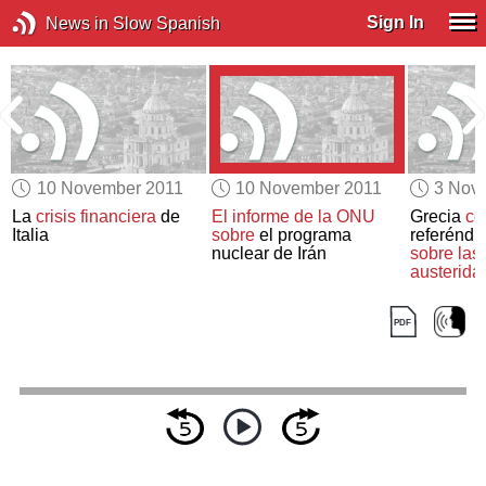
Sign In
News in Slow Spanish
10 November 2011
10 November 2011
3 Nov
k
La
crisis financiera
de
El informe de la ONU
Grecia
ce
o
Italia
sobre
el programa
referéndu
nuclear de Irán
sobre las
austerida