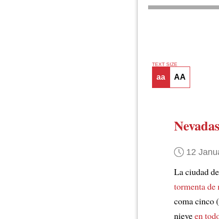
TEXT SIZE
aa
AA
Nevadas
12 Janu
La ciudad de
tormenta de 
coma cinco (
nieve
en todo