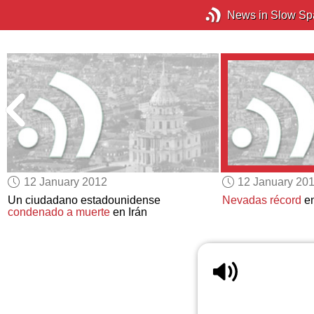
News in Slow Sp
12 January 2012
12 January 20
Un ciudadano estadounidense
Nevadas récord
en
condenado a muerte
en Irán