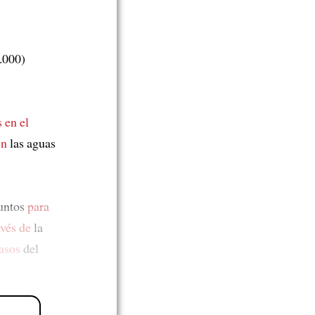
.000)
 en el
en
las aguas
juntos
para
avés de
la
pasos
del