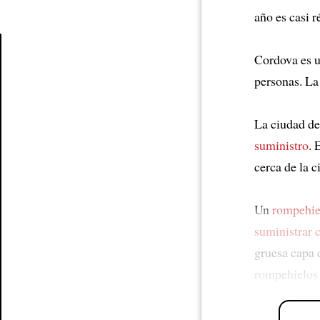
año es casi r
Cordova es 
Article
personas. La
La ciudad d
suministro
. 
cerca de la 
Un
rompehie
suministrar 
gruesa capa 
rompehielos 