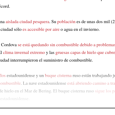
écord.
una
aislada ciudad pesquera
. Su
población
es de unas dos mil (2
 ciudad sólo
es accesible por aire
o agua en el invierno.
e Cordova
se está quedando sin combustible
debido a problemas
El
clima invernal extremo
y las
gruesas capas de hielo que cubr
ciudad interrumpieron el suministro de combustible.
los
estadounidense y un
buque cisterna
ruso están trabajando 
combustible
. La nave estadounidense
está abriendo camino a tr
de hielo en el Mar de Bering. El buque cisterna ruso
sigue los 
estadounidense.