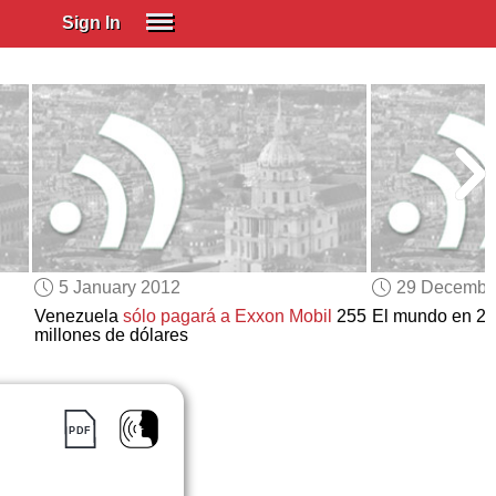
Sign In
SIGN IN
Spanish (Spain)
Spanish (Latino)
SUBSCRIBE
EDUCATIONAL LICENSES
GIFT CARDS
5 January 2012
29 Decembe
OTHER LANGUAGES
Venezuela
sólo pagará a Exxon Mobil
255
El mundo en 2
millones de dólares
ABOUT US
ADJUST COLORS