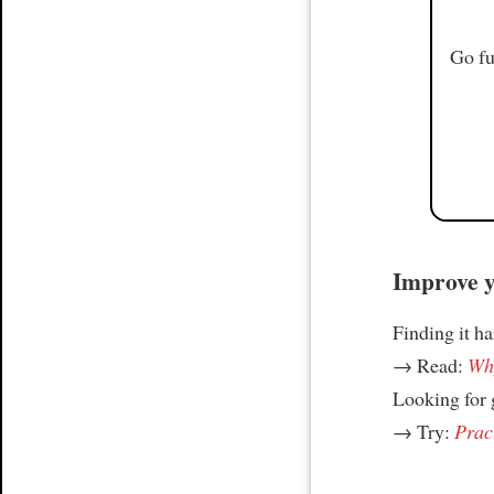
Go fu
Improve yo
Finding it h
→ Read:
Why
Looking for
→ Try:
Prac