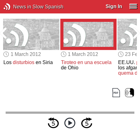
Sign In
News in Slow Spanish
1 March 2012
1 March 2012
23 Feb
Los
disturbios
en Siria
Tiroteo en una escuela
EE.UU.
p
r
de Ohio
los afga
quema de