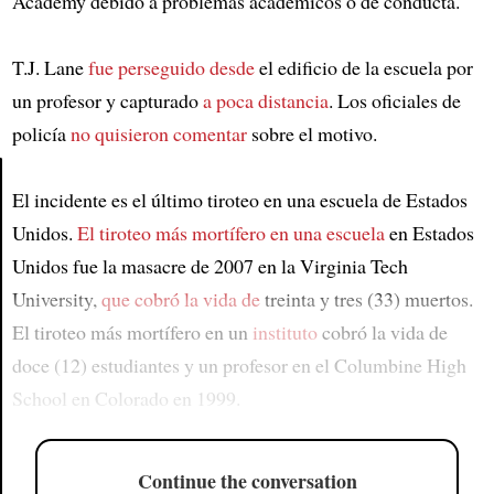
Academy debido a problemas académicos o de conducta.
T.J. Lane
fue perseguido desde
el edificio de la escuela por
un profesor y capturado
a poca distancia
. Los oficiales de
policía
no quisieron comentar
sobre el motivo.
El incidente es el último tiroteo en una escuela de Estados
Article
Unidos.
El tiroteo más mortífero en una escuela
en Estados
Unidos fue la masacre de 2007 en la Virginia Tech
University,
que cobró la vida de
treinta y tres (33) muertos.
El tiroteo más mortífero en un
instituto
cobró la vida de
doce (12) estudiantes y un profesor en el Columbine High
School en Colorado en 1999.
Continue the conversation