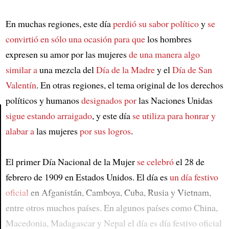
En muchas regiones, este día
perdió su sabor político
y
se
convirtió en sólo una ocasión para que
los hombres
expresen su amor por las mujeres
de una manera algo
similar a
una mezcla del
Día de la Madre
y el
Día de San
Valentín
. En otras regiones, el tema original de los derechos
políticos y humanos
designados por
las Naciones Unidas
sigue estando arraigado
, y este día
se utiliza para honrar y
alabar a
las mujeres
por sus logros
.
Article
El primer Día Nacional de la Mujer
se celebró
el 28 de
febrero de 1909 en Estados Unidos. El día es
un día festivo
oficial
en Afganistán, Camboya, Cuba, Rusia y Vietnam,
entre otros muchos países. En algunos países como China,
Macedonia, Madagascar y Nepal el día es día festivo oficial