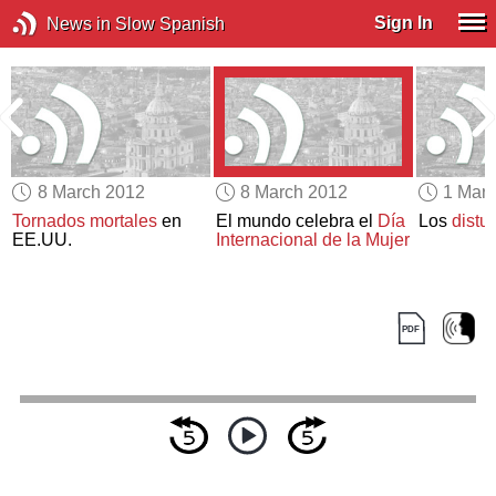
Sign In
News in Slow Spanish
8 March 2012
8 March 2012
1 Mar
a
Tornados mortales
en
El mundo celebra el
Día
Los
distu
EE.UU.
Internacional de la Mujer