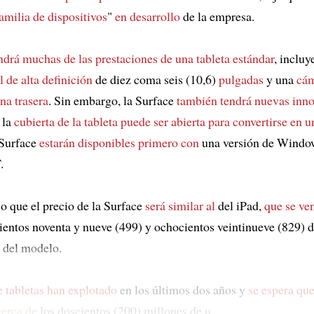
amilia de dispositivos
"
en desarrollo
de la empresa.
ndrá muchas de las prestaciones de una tableta estándar
, inclu
il de alta definición
de diez coma seis (10,6)
pulgadas
y una
cá
na trasera
. Sin embargo, la Surface
también tendrá nuevas inn
 la
cubierta de la tableta
puede ser abierta
para convertirse en u
 Surface
estarán disponibles primero con
una versión de Windo
.
jo que el precio de la Surface
será similar al
del iPad,
que se ve
ientos noventa y nueve (499) y ochocientos veintinueve (829) d
 del modelo.
e tabletas han explotado
en los últimos dos años y
se espera que
cerca de
los doscientos (200) millones de u