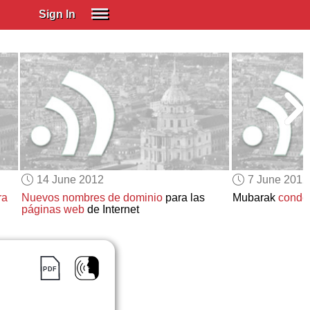
Sign In
SIGN IN
Spanish (Spain)
Spanish (Latino)
SUBSCRIBE
EDUCATIONAL LICENSES
GIFT CARDS
14 June 2012
7 June 2012
OTHER LANGUAGES
ra
Nuevos nombres de dominio
para las
Mubarak
conde
páginas web
de Internet
ABOUT US
ADJUST COLORS