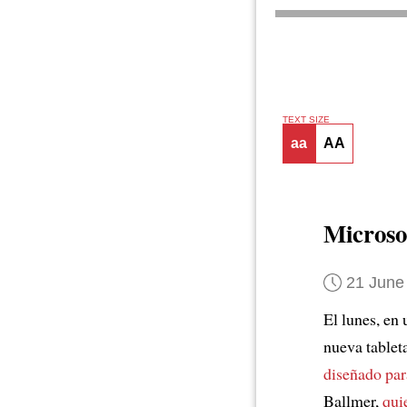
TEXT SIZE
aa
AA
Microso
21 June
El lunes, en
nueva tablet
diseñado para
Ballmer,
qui