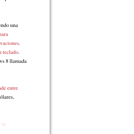
yendo una
mara
ovaciones
.
n teclado
.
ws 8 llamada
nde entre
ólares,
 se