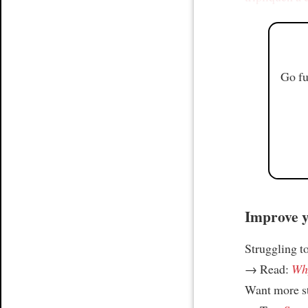
Go fu
Improve yo
Struggling t
→ Read:
Why
Want more st