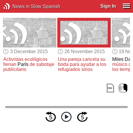
Sign In
News in Slow Spanish
3 December 2015
26 November 2015
19 No
á
Activistas ecológicos
Una pareja cancela su
Miles Da
llenan
París
de sabotaje
boda
para ayudar a los
músico de
publicitario
refugiados sirios
los tiemp