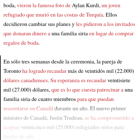
boda,
vieron la famosa foto de
Aylan Kurdi,
un joven
refugiado
que murió en las costas de Turquía
. Ellos
decidieron cambiar sus planes y
les pidieron a los invitados
que donaran dinero a
una familia siria
en lugar de comprar
regalos de boda
.
En sólo tres semanas desde la ceremonia, la pareja de
Toronto
ha logrado recaudar
más de veintidós mil (22.000)
Article
dólares canadienses
.
Su esperanza es recaudar
veintisiete
mil (27.000) dólares,
que es lo que cuesta patrocinar a
una
familia siria de cuatro miembros
para que puedan
reasentarse en Canadá
durante un año. El nuevo primer
ministro de Canadá, Justin Trudeau,
se ha comprometido a
aceptar
veinticinco mil (25.000) refugiados sirios para
finales de año.