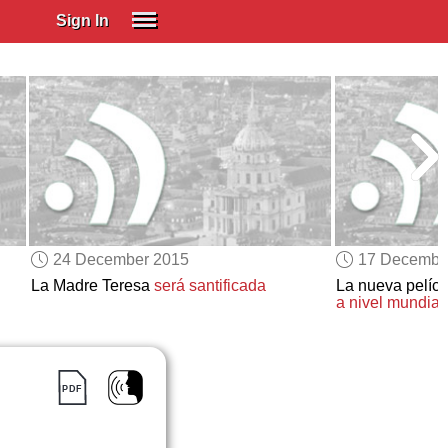
Sign In
SIGN IN
Spanish (Spain)
Spanish (Latino)
SUBSCRIBE
EDUCATIONAL LICENSES
GIFT CARDS
24 December 2015
17 Decembe
OTHER LANGUAGES
La Madre Teresa
será santificada
La nueva pelíc
a nivel mundial
ABOUT US
ADJUST COLORS