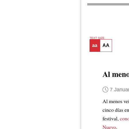
TEXT SIZE
aa
AA
Al meno
7 Janua
Al menos vei
cinco días e
festival,
con
Nuevo
.