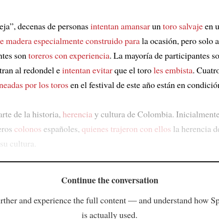
leja”, decenas de personas
intentan amansar
un
toro salvaje
en 
de madera
especialmente construido para
la ocasión, pero solo 
antes son
toreros con experiencia
. La mayoría de participantes s
tran al redondel e
intentan evitar
que el toro
les embista
. Cuatr
neadas por los toros
en el festival de este año están en condición
arte de la historia,
herencia
y cultura de Colombia. Inicialmente
eros
colonos
españoles,
quienes trajeron con ellos
la herencia d
su cultura.
Continue the conversation
rther and experience the full content — and understand how S
is actually used.