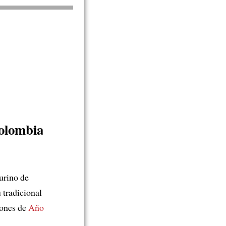
olombia
aurino de
 tradicional
iones de
Año