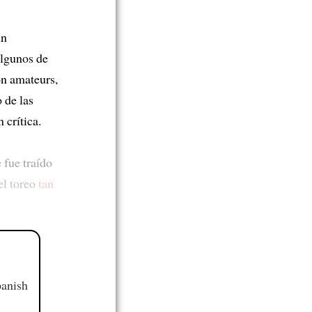
un
algunos de
on amateurs,
o de las
 crítica.
 fue traído
el toreo
tan
panish