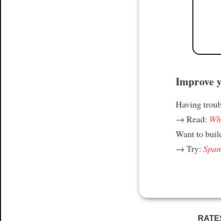
Improve yo
Having trou
→ Read:
Why
Want to build
→ Try:
Spani
RATE