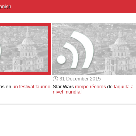
anish
6
31 December 2015
dos en
un festival taurino
Star Wars
rompe récords
de
taquilla a
nivel mundial