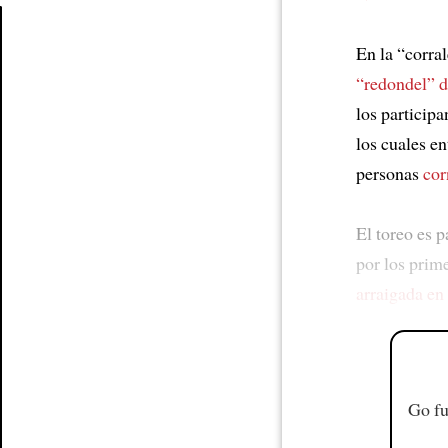
En la “corra
Article
“redondel” 
los particip
los cuales en
personas
cor
El toreo es p
por los prim
arraigada en
Go fu